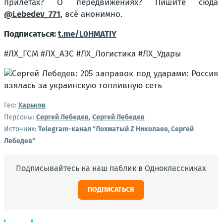
прилётах? О передвижениях? Пишите сюда
@Lebedev_771
, всё анонимно.
Подписаться:
t.me/L0HMATIY
#ЛХ_ГСМ #ЛХ_АЗС #ЛХ_Логистика #ЛХ_Удары
Гео:
Харьков
Персоны:
Сергей Лебедев
,
Сергей Лебедев
Источник:
Telegram-канал "Лохматый Z Николаев, Сергей
Лебедев"
Подписывайтесь на наш паблик в Одноклассниках
ПОДПИСАТЬСЯ