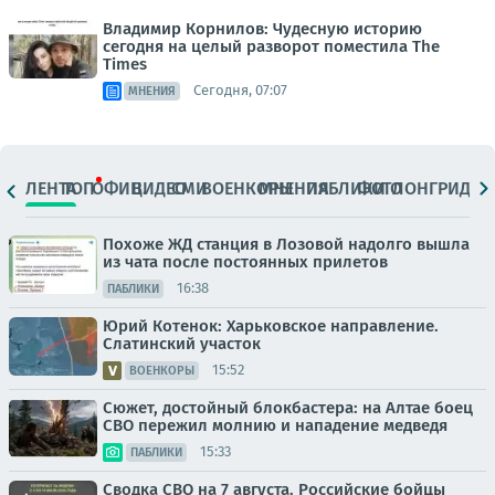
Владимир Корнилов: Чудесную историю
сегодня на целый разворот поместила The
Times
Сегодня, 07:07
МНЕНИЯ
ЛЕНТА
ТОП
ОФИЦ.
ВИДЕО
СМИ
ВОЕНКОРЫ
МНЕНИЯ
ПАБЛИКИ
ФОТО
ЛОНГРИДЫ
Похоже ЖД станция в Лозовой надолго вышла
из чата после постоянных прилетов
16:38
ПАБЛИКИ
Юрий Котенок: Харьковское направление.
Слатинский участок
15:52
ВОЕНКОРЫ
Сюжет, достойный блокбастера: на Алтае боец
СВО пережил молнию и нападение медведя
15:33
ПАБЛИКИ
Сводка СВО на 7 августа. Российские бойцы