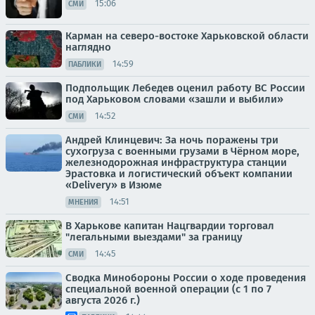
15:06
СМИ
Карман на северо-востоке Харьковской области
наглядно
14:59
ПАБЛИКИ
Подпольщик Лебедев оценил работу ВС России
под Харьковом словами «зашли и выбили»
14:52
СМИ
Андрей Клинцевич: За ночь поражены три
сухогруза с военными грузами в Чёрном море,
железнодорожная инфраструктура станции
Эрастовка и логистический объект компании
«Delivery» в Изюме
14:51
МНЕНИЯ
В Харькове капитан Нацгвардии торговал
"легальными выездами" за границу
14:45
СМИ
Сводка Минобороны России о ходе проведения
специальной военной операции (с 1 по 7
августа 2026 г.)