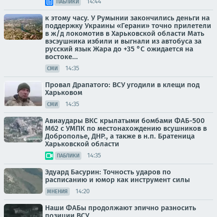
14:44
ПАБЛИКИ
к этому часу. У Румынии закончились деньги на
поддержку Украины «Герани» точно прилетели
в ж/д локомотив в Харьковской области Мать
вэсэушника избили и выгнали из автобуса за
русский язык Жара до +35 °С ожидается на
востоке...
14:35
СМИ
Провал Драпатого: ВСУ угодили в клещи под
Харьковом
14:35
СМИ
Авиаудары ВКС крылатыми бомбами ФАБ-500
М62 с УМПК по местонахождению всушников в
Доброполье, ДНР., а также в н.п. Братеница
Харьковской области
14:35
ПАБЛИКИ
Эдуард Басурин: Точность ударов по
расписанию и юмор как инструмент силы
14:20
МНЕНИЯ
Наши ФАБы продолжают эпично разносить
позиции ВСУ