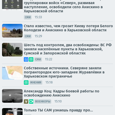
группировки войск «Север», развивая
наступление, освободили село Анискино в
Харьковской области
15:33
СМИ
Стало известно, чем грозит Киеву потеря Белого
Колодезя и Анискино в Харьковской области
15:29
СМИ
Шесть под контролем, два освобождены: ВС РФ
заняли населённые пункты в Харьковской,
Сумской и Запорожской областях
15:22
СМИ
Собственные источники. Северяне заняли
погрангородок юго-западнее Журавлёвки в
Харьковском приграничье
15:18
МНЕНИЯ
Александр Коц: Кадры боевой работы по
освобождению Анискино
15:10
ВОЕНКОРЫ
Только ТЫ САМ узнаешь правду про…