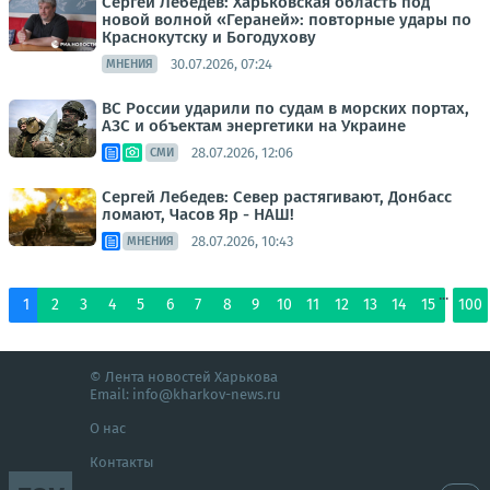
Сергей Лебедев: Харьковская область под
новой волной «Гераней»: повторные удары по
Краснокутску и Богодухову
30.07.2026, 07:24
МНЕНИЯ
ВС России ударили по судам в морских портах,
АЗС и объектам энергетики на Украине
28.07.2026, 12:06
СМИ
Сергей Лебедев: Север растягивают, Донбасс
ломают, Часов Яр - НАШ!
28.07.2026, 10:43
МНЕНИЯ
...
1
2
3
4
5
6
7
8
9
10
11
12
13
14
15
100
© Лента новостей Харькова
Email:
info@kharkov-news.ru
О нас
Контакты