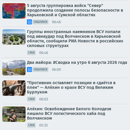
5 августа группировка войск "Север"
продолжила создание полосы безопасности в
Харьковской и Сумской областях
06:46
ПАБЛИКИ
Группы иностранных наемников ВСУ попали
под авиаудар под Волчанском в Харьковской
области, сообщили РИА Новости в российских
силовых структурах
06:46
СМИ
Два майора: #Сводка на утро 6 августа 2026 года
06:09
ПАБЛИКИ
"Противник оставляет позиции и сдаётся в
плен" — Алёхин о крахе ВСУ под Великим
Бурлуком
06:03
СМИ
Алёхин: Освобождение Белого Колодезя
лишило ВСУ логистического хаба под
Волчанском
05:33
СМИ