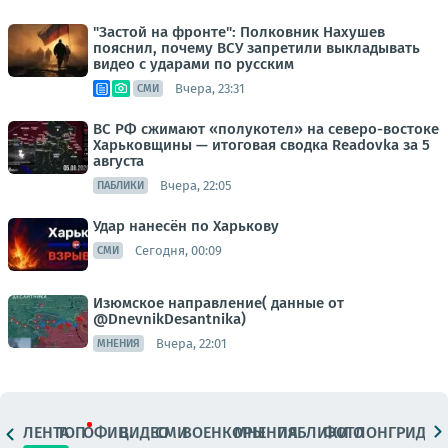
"Застой на фронте": Полковник Нахушев
пояснил, почему ВСУ запретили выкладывать
видео с ударами по русским
Вчера, 23:31
СМИ
ВС РФ сжимают «полукотел» на северо-востоке
Харьковщины — итоговая сводка Readovka за 5
августа
Вчера, 22:05
ПАБЛИКИ
Удар нанесён по Харькову
Сегодня, 00:09
СМИ
Изюмское направление( данные от
@DnevnikDesantnika)
Вчера, 22:01
МНЕНИЯ
ЛЕНТА
ТОП
ОФИЦ.
ВИДЕО
СМИ
ВОЕНКОРЫ
МНЕНИЯ
ПАБЛИКИ
ФОТО
ЛОНГРИДЫ