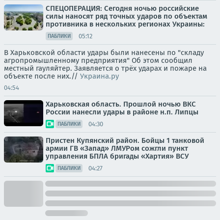
СПЕЦОПЕРАЦИЯ: Сегодня ночью российские
силы наносят ряд точных ударов по объектам
противника в нескольких регионах Украины:
05:12
ПАБЛИКИ
В Харьковской области удары были нанесены по "складу
агропромышленному предприятия" Об этом сообщил
местный гауляйтер. Заявляется о трёх ударах и пожаре на
объекте после них.//
Украина.ру
04:54
Харьковская область. Прошлой ночью ВКС
России нанесли удары в районе н.п. Липцы
04:30
ПАБЛИКИ
Пристен Купянский район. Бойцы 1 танковой
армии ГВ «Запад» ЛМУРом сожгли пункт
управления БПЛА бригады «Хартия» ВСУ
04:27
ПАБЛИКИ