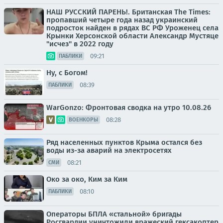
НАШ РУССКИЙ ПАРЕНЬ!. Британская The Times:
пропавший четыре года назад украинский
подросток найден в рядах ВС РФ Уроженец села
Крынки Херсонской области Александр Мустяце
"исчез" в 2022 году
09:21
ПАБЛИКИ
Ну, с Богом!
08:39
ПАБЛИКИ
WarGonzo: Фронтовая сводка на утро 10.08.26
08:28
ВОЕНКОРЫ
Ряд населенных пунктов Крыма остался без
воды из-за аварий на электросетях
08:21
СМИ
Око за око, Ким за Ким
08:10
ПАБЛИКИ
Операторы БПЛА «стальной» бригады
Росгвардии уничтожили вражеский гексакоптер