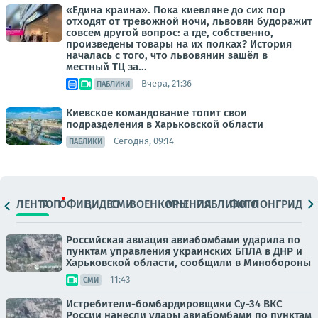
«Едина краина». Пока киевляне до сих пор
отходят от тревожной ночи, львовян будоражит
совсем другой вопрос: а где, собственно,
произведены товары на их полках? История
началась с того, что львовянин зашёл в
местный ТЦ за...
Вчера, 21:36
ПАБЛИКИ
Киевское командование топит свои
подразделения в Харьковской области
Сегодня, 09:14
ПАБЛИКИ
ЛЕНТА
ТОП
ОФИЦ.
ВИДЕО
СМИ
ВОЕНКОРЫ
МНЕНИЯ
ПАБЛИКИ
ФОТО
ЛОНГРИДЫ
Российская авиация авиабомбами ударила по
пунктам управления украинских БПЛА в ДНР и
Харьковской области, сообщили в Минобороны
11:43
СМИ
Истребители-бомбардировщики Су-34 ВКС
России нанесли удары авиабомбами по пунктам