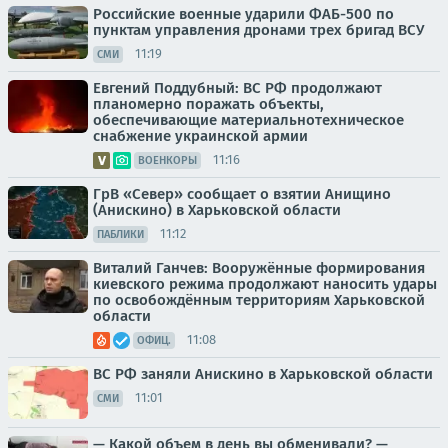
Российские военные ударили ФАБ-500 по
пунктам управления дронами трех бригад ВСУ
11:19
СМИ
Евгений Поддубный: ВС РФ продолжают
планомерно поражать объекты,
обеспечивающие материальнотехническое
снабжение украинской армии
11:16
ВОЕНКОРЫ
ГрВ «Север» сообщает о взятии Анищино
(Анискино) в Харьковской области
11:12
ПАБЛИКИ
Виталий Ганчев: Вооружённые формирования
киевского режима продолжают наносить удары
по освобождённым территориям Харьковской
области
11:08
ОФИЦ.
ВС РФ заняли Анискино в Харьковской области
11:01
СМИ
— Какой объем в день вы обменивали? —