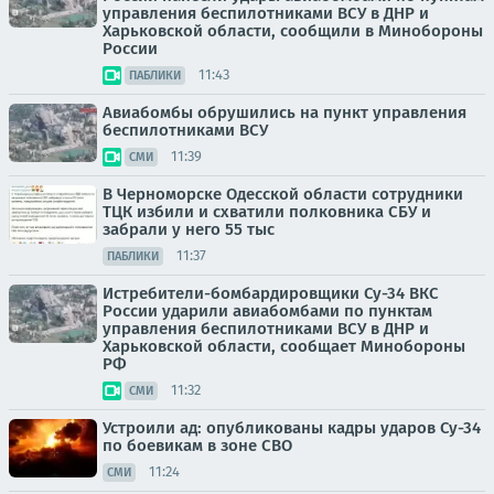
управления беспилотниками ВСУ в ДНР и
Харьковской области, сообщили в Минобороны
России
11:43
ПАБЛИКИ
Авиабомбы обрушились на пункт управления
беспилотниками ВСУ
11:39
СМИ
В Черноморске Одесской области сотрудники
ТЦК избили и схватили полковника СБУ и
забрали у него 55 тыс
11:37
ПАБЛИКИ
Истребители-бомбардировщики Су-34 ВКС
России ударили авиабомбами по пунктам
управления беспилотниками ВСУ в ДНР и
Харьковской области, сообщает Минобороны
РФ
11:32
СМИ
Устроили ад: опубликованы кадры ударов Су-34
по боевикам в зоне СВО
11:24
СМИ