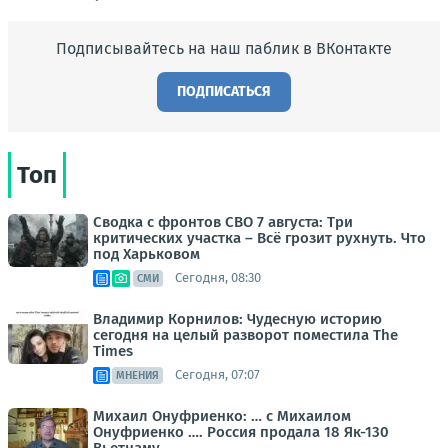
Подписывайтесь на наш паблик в ВКонтакте
ПОДПИСАТЬСЯ
Топ
Сводка с фронтов СВО 7 августа: Три
критических участка – Всё грозит рухнуть. Что
под Харьковом
Сегодня, 08:30
СМИ
Владимир Корнилов: Чудесную историю
сегодня на целый разворот поместила The
Times
Сегодня, 07:07
МНЕНИЯ
Михаил Онуфриенко: … с Михаилом
Онуфриенко …. Россия продала 18 Як-130
Вьетнаму