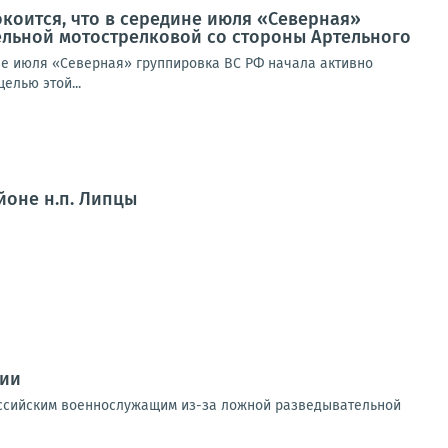
окоится, что в середине июля «Северная»
дельной мотострелковой со стороны Артельного
ине июля «Северная» группировка ВС РФ начала активно
елью этой...
йоне н.п. Липцы
ции
российским военнослужащим из-за ложной разведывательной