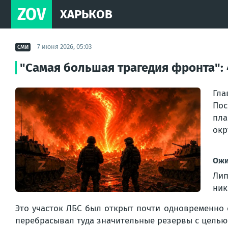
ZOV
ХАРЬКОВ
7 июня 2026, 05:03
СМИ
"Самая большая трагедия фронта": 
Гла
Пос
пла
окр
Ожи
Ли
ник
Это участок ЛБС был открыт почти одновременно 
перебрасывал туда значительные резервы с целью 