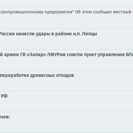
агропромышленному предприятия" Об этом сообщил местный га
России нанесли удары в районе н.п. Липцы
ой армии ГВ «Запад» ЛМУРом сожгли пункт управления БП
 переработке древесных отходов
С РФ
нчев: