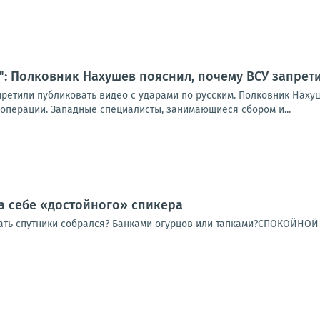
": Полковник Нахушев пояснил, почему ВСУ запрет
етили публиковать видео с ударами по русским. Полковник Нахуше
перации. Западные специалисты, занимающиеся сбором и...
а себе «достойного» спикера
ать спутники собрался? Банками огурцов или тапками?СПОКОЙНО