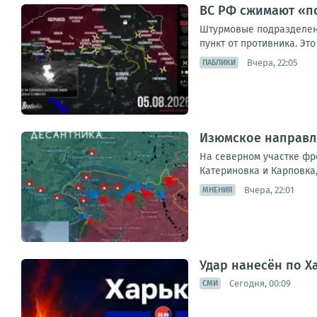
ВС РФ сжимают «по
Штурмовые подразделени
пункт от противника. Эт
Вчера, 22:05
ПАБЛИКИ
Изюмское направле
На северном участке фр
Катериновка и Карповка
Вчера, 22:01
МНЕНИЯ
Удар нанесён по Х
Сегодня, 00:09
СМИ