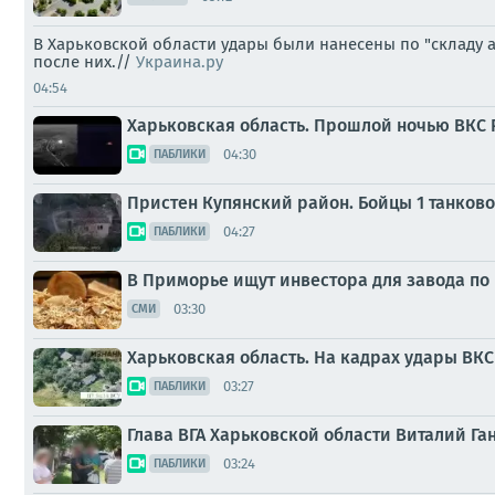
В Харьковской области удары были нанесены по "складу 
после них.//
Украина.ру
04:54
Харьковская область. Прошлой ночью ВКС 
04:30
ПАБЛИКИ
Пристен Купянский район. Бойцы 1 танков
04:27
ПАБЛИКИ
В Приморье ищут инвестора для завода по
03:30
СМИ
Харьковская область. На кадрах удары ВК
03:27
ПАБЛИКИ
Глава ВГА Харьковской области Виталий Га
03:24
ПАБЛИКИ