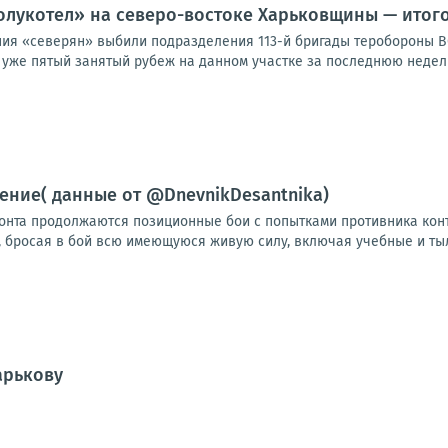
лукотел» на северо-востоке Харьковщины — итогов
я «северян» выбили подразделения 113-й бригады теробороны В
о уже пятый занятый рубеж на данном участке за последнюю неделю
ние( данные от @DnevnikDesantnika)
онта продолжаются позиционные бои с попытками противника конт
, бросая в бой всю имеющуюся живую силу, включая учебные и тыл
арькову