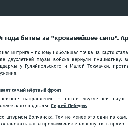
4 года битвы за "кровавейшее село". А
вная интрига – почему небольшая точка на карте стал
ле двухлетней паузы войска вернули инициативу: 
цдармы у Гуляйпольского и Малой Токмачки, проти
ужения.
вает самый мёртвый фронт
пцевское направление – после двухлетней пауз
олаевского подполья
Сергей Лебедев
.
со штурмом Волчанска. Тем не менее это один из сам
остановить наше продвижение и не допустить прямого