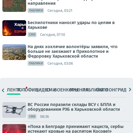
направления
Сегодня, 03:21
ПАБЛИКИ
Беспилотники наносят удары по целям в
Харькове
Сегодня, 07:10
СМИ
На днях хохлячие волонтёры заявили, что
больше не заезжают в Приколотное и
Федоровку Харьковской области
Сегодня, 03:06
ПАБЛИКИ
ЛЕНТА
ТОП
ОФИЦ.
ВИДЕО
СМИ
ВОЕНКОРЫ
МНЕНИЯ
ПАБЛИКИ
ФОТО
ЛОНГРИДЫ
ВС России поразили склады ВСУ с БПЛА и
оборудованием РЭБ в Харьковской области
08:36
СМИ
«Пока в Белграде принимают нациста, сербы
истекают кровью на распятом Косове!»