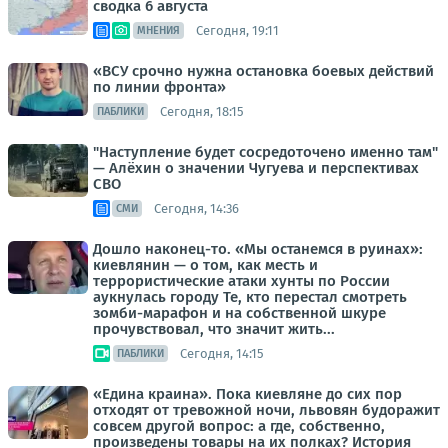
сводка 6 августа
Сегодня, 19:11
МНЕНИЯ
«ВСУ срочно нужна остановка боевых действий
по линии фронта»
Сегодня, 18:15
ПАБЛИКИ
"Наступление будет сосредоточено именно там"
— Алёхин о значении Чугуева и перспективах
СВО
Сегодня, 14:36
СМИ
Дошло наконец-то. «Мы останемся в руинах»:
киевлянин — о том, как месть и
террористические атаки хунты по России
аукнулась городу Те, кто перестал смотреть
зомби-марафон и на собственной шкуре
прочувствовал, что значит жить...
Сегодня, 14:15
ПАБЛИКИ
«Едина краина». Пока киевляне до сих пор
отходят от тревожной ночи, львовян будоражит
совсем другой вопрос: а где, собственно,
произведены товары на их полках? История