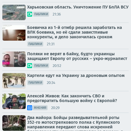
Харьковская область. Уничтожение ПУ БпЛА ВСУ
21:36
ПАБЛИКИ
Боевичка из 1-й отмбр решила заработать на
ВЛК боевика, но её сдали завистливые
конкуренты, и дело закончилась сроком
21:31
ПАБЛИКИ
Поляки не верят в байку, будто украинцы
защищают Европу от русских – укро-журналист
20:52
ПАБЛИКИ
Картели едут на Украину за дроновым опытом
20:34
ПАБЛИКИ
Алексей Живов: Как закончить СВО и
предотвратить большую войну с Европой?
20:29
МНЕНИЯ
Два майора: Бойцы разведывательной роты
352-го мотострелкового полка с Купянского
направления передают слова искренней