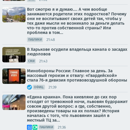
Вот смотрю я и думаю.... А чем вообще
занимаются родители этих подростков? Почему
они не воспитывают своих детей так, чтобы у
тех даже мысли не возникало за деньги делать
что-то против собственной страны? Или
проблема в том...
21:48
ПАБЛИКИ
В Харькове осудили владельца канала о засадах
людоловов
21:43
СМИ
Минобороны России: Главное за день. За
массовый героизм и отвагу: «Гвардейской»
стала 76-я дивизия противовоздушной обороны
21:39
ОФИЦ.
«Едина краина». Пока киевляне до сих пор
отходят от тревожной ночи, львовян будоражит
совсем другой вопрос: а где, собственно,
произведены товары на их полках? История
началась с того, что львовянин зашёл в
местный ТЦ за...
21:36
ПАБЛИКИ