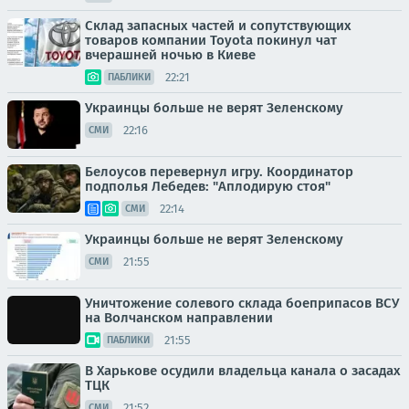
Склад запасных частей и сопутствующих
товаров компании Toyota покинул чат
вчерашней ночью в Киеве
22:21
ПАБЛИКИ
Украинцы больше не верят Зеленскому
22:16
СМИ
Белоусов перевернул игру. Координатор
подполья Лебедев: "Аплодирую стоя"
22:14
СМИ
Украинцы больше не верят Зеленскому
21:55
СМИ
Уничтожение солевого склада боеприпасов ВСУ
на Волчанском направлении
21:55
ПАБЛИКИ
В Харькове осудили владельца канала о засадах
ТЦК
21:52
СМИ