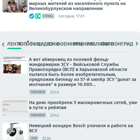
мирных жителей из населённого пункта на
Великобурлукском направлении
Сегодня, 17:01
ОФИЦ.
ЛЕНТА
ТОП
ОФИЦ.
ВИДЕО
СМИ
ВОЕНКОРЫ
МНЕНИЯ
ПАБЛИКИ
ФОТО
ЛОНГРИДЫ
А вот абверовец из полевой фельд-
жандермерии ЗСУ - Вийськовой Службы
Правопорядка (ВСП) в Харьковской области
пытался быть более изобретательным,
предложив беглецу из 57-й омпбр ЗСУ "донат за
молчание" в размере 10.000...
22:43
ПАБЛИКИ
На днях приобрели 5 маскировочных сетей, уже
в пути к ребятам
22:43
ПАБЛИКИ
Немецкий концерн Bosch уличили в работе на
ВСУ
22:24
СМИ