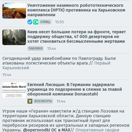
Уничтожение наземного робототехнического
комплекса (НРТК) противника на Харьковском
направлении
15:55
ОФИЦ.
Киев несет большие потери на фронте, теряет
поддержку общества, 47 000 дезертиров не
хотят становиться бессмысленными жертвами
15:44
ПАБЛИКИ
Сегодняшний удар авиабомбами по Павлограду. Были
атакованы логистические объекты врага.//
Первый
Харьковский
15:44
Евгений Лисицын: В Германии задержали
украинца по подозрению в слежке за главой
оборонной компании Donaustahl
15:44
ВОЕНКОРЫ
Утром наши «Герани» навестили ж/д станцию Лозовая на
территории Харьковской области. Данную станцию
противник использовал как транзитный пункт для
переброски резервов из центральных и западных регионов
Украины.
@opersvodki
ОС в MAX
//
Оперативные сводки