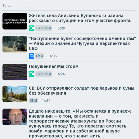
15:35
Житель села Анискино Купянского района
рассказал о ситуации на этом участке фронта:
15:09
ПАБЛИКИ
"Наступление будет сосредоточено именно там"
— Алёхин о значении Чугуева и перспективах
СВО
14:36
СМИ
Покушение? Мы стоим
14:24
ПАБЛИКИ
СВ: ВСУ отправляют солдат под Харьков и Сумы
без обеспечения
14:19
СМИ
Дошло наконец-то. «Мы останемся в руинах»:
киевлянин — о том, как месть и
террористические атаки хунты по России
аукнулась городу Те, кто перестал смотреть
зомби-марафон и на собственной шкуре
прочувствовал, что значит жить...