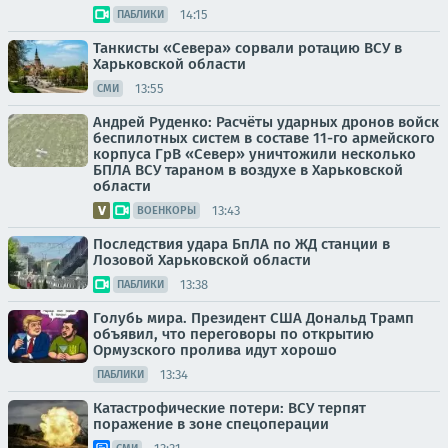
14:15
ПАБЛИКИ
Танкисты «Севера» сорвали ротацию ВСУ в
Харьковской области
13:55
СМИ
Андрей Руденко: Расчёты ударных дронов войск
беспилотных систем в составе 11-го армейского
корпуса ГрВ «Север» уничтожили несколько
БПЛА ВСУ тараном в воздухе в Харьковской
области
13:43
ВОЕНКОРЫ
Последствия удара БпЛА по ЖД станции в
Лозовой Харьковской области
13:38
ПАБЛИКИ
Голубь мира. Президент США Дональд Трамп
объявил, что переговоры по открытию
Ормузского пролива идут хорошо
13:34
ПАБЛИКИ
Катастрофические потери: ВСУ терпят
поражение в зоне спецоперации