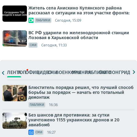
Житель села Анискино Купянского района
рассказал о ситуации на этом участке фронта:
Сегодня, 15:09
ПАБЛИКИ
ВС РФ ударили по железнодорожной станции
Лозовая в Харьковской области
Сегодня, 11:33
СМИ
ЛЕНТА
ТОП
ОФИЦ.
ВИДЕО
СМИ
ВОЕНКОРЫ
МНЕНИЯ
ПАБЛИКИ
ФОТО
ЛОНГРИДЫ
Блюститель порядка решил, что лучший способ
борьбы за порядок — начать его тотальный
демонтаж
16:36
ПАБЛИКИ
Без шансов для противника: за сутки
уничтожено 1155 украинских дронов и 20
авиабомб
16:27
СМИ