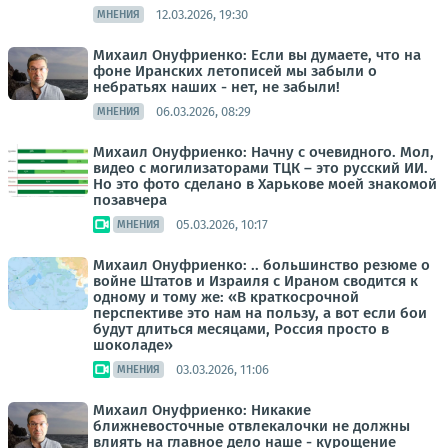
12.03.2026, 19:30
МНЕНИЯ
Михаил Онуфриенко: Если вы думаете, что на
фоне Иранских летописей мы забыли о
небратьях наших - нет, не забыли!
06.03.2026, 08:29
МНЕНИЯ
Михаил Онуфриенко: Начну с очевидного. Мол,
видео с могилизаторами ТЦК – это русский ИИ.
Но это фото сделано в Харькове моей знакомой
позавчера
05.03.2026, 10:17
МНЕНИЯ
Михаил Онуфриенко: .. большинство резюме о
войне Штатов и Израиля с Ираном сводится к
одному и тому же: «В краткосрочной
перспективе это нам на пользу, а вот если бои
будут длиться месяцами, Россия просто в
шоколаде»
03.03.2026, 11:06
МНЕНИЯ
Михаил Онуфриенко: Никакие
ближневосточные отвлекалочки не должны
влиять на главное дело наше - курощение