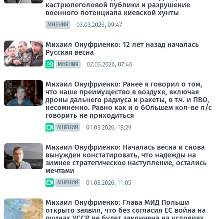
кастрюлеголовой публики и разрушение
военного потенциала киевской хунты
03.03.2026, 09:47
МНЕНИЯ
Михаил Онуфриенко: 12 лет назад началась
Русская весна
02.03.2026, 07:46
МНЕНИЯ
Михаил Онуфриенко: Ранее я говорил о том,
что наше преимущество в воздухе, включая
дроны дальнего радиуса и ракеты, в т.ч. и ПВО,
несомненно. Равно как и о бОльшем кол-ве л/с
говорить не приходиться
01.03.2026, 18:29
МНЕНИЯ
Михаил Онуфриенко: Началась весна и снова
вынужден констатировать, что надежды на
зимнее стратегическое наступление, остались
мечтами
01.03.2026, 11:05
МНЕНИЯ
Михаил Онуфриенко: Глава МИД Польши
открыто заявил, что без согласия ЕС война на
руинах УССР не будет закончена на условиях