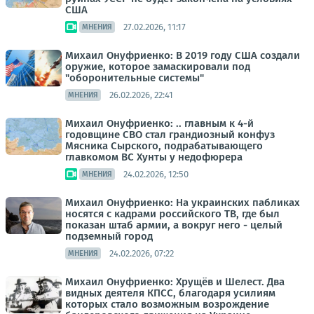
США
27.02.2026, 11:17
МНЕНИЯ
Михаил Онуфриенко: В 2019 году США создали
оружие, которое замаскировали под
"оборонительные системы"
26.02.2026, 22:41
МНЕНИЯ
Михаил Онуфриенко: .. главным к 4-й
годовщине СВО стал грандиозный конфуз
Мясника Сырского, подрабатывающего
главкомом ВС Хунты у недофюрера
24.02.2026, 12:50
МНЕНИЯ
Михаил Онуфриенко: На украинских пабликах
носятся с кадрами российского ТВ, где был
показан штаб армии, а вокруг него - целый
подземный город
24.02.2026, 07:22
МНЕНИЯ
Михаил Онуфриенко: Хрущёв и Шелест. Два
видных деятеля КПСС, благодаря усилиям
которых стало возможным возрождение