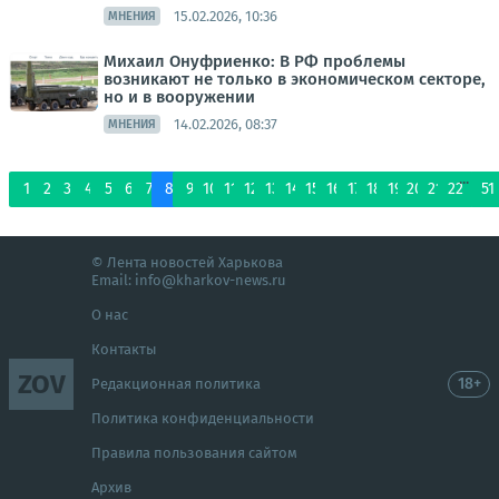
15.02.2026, 10:36
МНЕНИЯ
Михаил Онуфриенко: В РФ проблемы
возникают не только в экономическом секторе,
но и в вооружении
14.02.2026, 08:37
МНЕНИЯ
...
1
2
3
4
5
6
7
8
9
10
11
12
13
14
15
16
17
18
19
20
21
22
51
© Лента новостей Харькова
Email:
info@kharkov-news.ru
О нас
Контакты
ZOV
18+
Редакционная политика
Политика конфиденциальности
Правила пользования сайтом
Архив