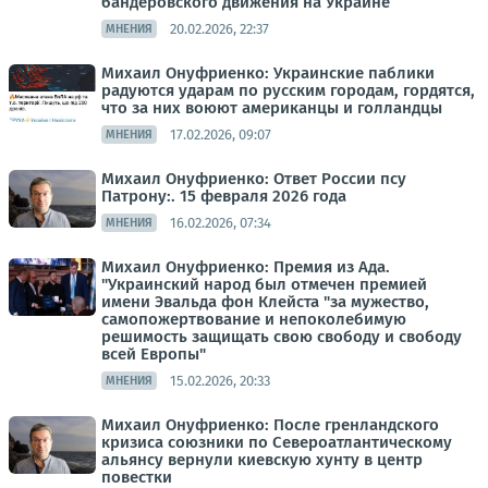
бандеровского движения на Украине
20.02.2026, 22:37
МНЕНИЯ
Михаил Онуфриенко: Украинские паблики
радуются ударам по русским городам, гордятся,
что за них воюют американцы и голландцы
17.02.2026, 09:07
МНЕНИЯ
Михаил Онуфриенко: Ответ России псу
Патрону:. 15 февраля 2026 года
16.02.2026, 07:34
МНЕНИЯ
Михаил Онуфриенко: Премия из Ада.
"Украинский народ был отмечен премией
имени Эвальда фон Клейста "за мужество,
самопожертвование и непоколебимую
решимость защищать свою свободу и свободу
всей Европы"
15.02.2026, 20:33
МНЕНИЯ
Михаил Онуфриенко: После гренландского
кризиса союзники по Североатлантическому
альянсу вернули киевскую хунту в центр
повестки