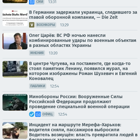
13:31
СМИ
В Германии задержали украинца, следившего за
главой оборонной компании, — Die Zeit
13:29
ВОЕНКОРЫ
Олег Царёв: ВС РФ ночью нанесли
комбинированные удары по военным объектам
в разных областях Украины
13:20
МНЕНИЯ
В центре Чугуева, на постаменте, где когда-то
стоял памятник Ленину, появился мурал, на
котором изображены Роман Шухевич и Евгений
Коновалец
12:54
ПАБЛИКИ
Минобороны России: Вооруженные Силы
Российской Федерации продолжают
проведение специальной военной операции
12:54
ОФИЦ.
Инцидент на маршруте Мерефа–Харьков:
водителя сняли, пассажиров выбросили
Водитель возмущён: власть превратила людей в
бесправных заложников