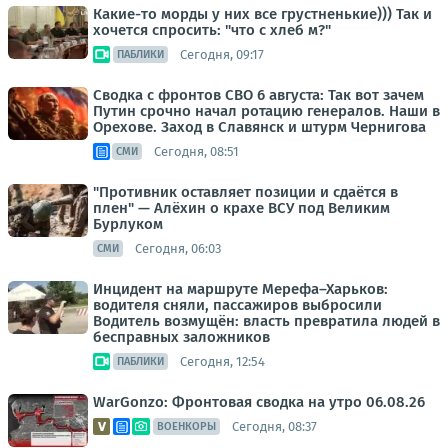
Какие-то морды у них все грустненькие))) Так и
хочется спросить: "что с хлеб м?"
Сегодня, 09:17
ПАБЛИКИ
Сводка с фронтов СВО 6 августа: Так вот зачем
Путин срочно начал ротацию генералов. Наши в
Орехове. Заход в Славянск и штурм Чернигова
Сегодня, 08:51
СМИ
"Противник оставляет позиции и сдаётся в
плен" — Алёхин о крахе ВСУ под Великим
Бурлуком
Сегодня, 06:03
СМИ
Инцидент на маршруте Мерефа–Харьков:
водителя сняли, пассажиров выбросили
Водитель возмущён: власть превратила людей в
бесправных заложников
Сегодня, 12:54
ПАБЛИКИ
WarGonzo: Фронтовая сводка на утро 06.08.26
Сегодня, 08:37
ВОЕНКОРЫ