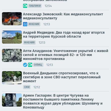
12:54
ПАБЛИКИ
Александр Зимовский: Как медиаконсультант
медиаконсультанту
12:13
МНЕНИЯ
Андрей Медведев: Два года назад враг вторгся
на территорию Курской области
12:13
МНЕНИЯ
Апти Алаудинов: Уничтожение укрытий с живой
силой и огневых позиций 82- и 120-мм
миномётов противника
12:13
ОФИЦ.
Военный Дандыкин спрогнозировал, что к
сентябрю в зоне СВО наступит переломный
момент
12:12
СМИ
Армен Гаспарян: В центре Чугуева на
постаменте бывшего памятника Ленину
появился мурал двум ублюдкам: Шухевичу и
Коновальцу