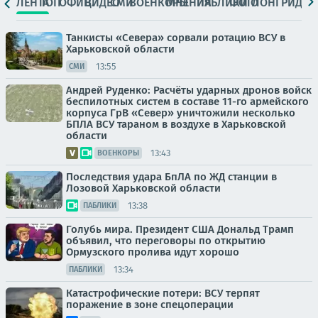
ЛЕНТА
ТОП
ОФИЦ.
ВИДЕО
СМИ
ВОЕНКОРЫ
МНЕНИЯ
ПАБЛИКИ
ФОТО
ЛОНГРИДЫ
Танкисты «Севера» сорвали ротацию ВСУ в
Харьковской области
13:55
СМИ
Андрей Руденко: Расчёты ударных дронов войск
беспилотных систем в составе 11-го армейского
корпуса ГрВ «Север» уничтожили несколько
БПЛА ВСУ тараном в воздухе в Харьковской
области
13:43
ВОЕНКОРЫ
Последствия удара БпЛА по ЖД станции в
Лозовой Харьковской области
13:38
ПАБЛИКИ
Голубь мира. Президент США Дональд Трамп
объявил, что переговоры по открытию
Ормузского пролива идут хорошо
13:34
ПАБЛИКИ
Катастрофические потери: ВСУ терпят
поражение в зоне спецоперации