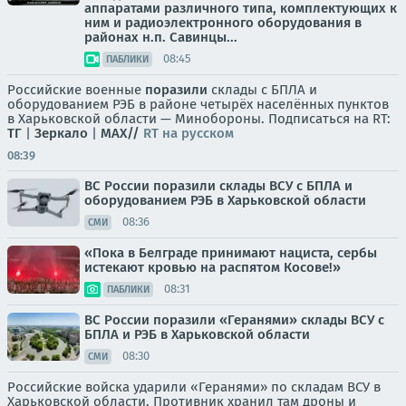
аппаратами различного типа, комплектующих к
ним и радиоэлектронного оборудования в
районах н.п. Савинцы...
08:45
ПАБЛИКИ
Российские военные
поразили
склады с БПЛА и
оборудованием РЭБ в районе четырёх населённых пунктов
в Харьковской области — Минобороны. Подписаться на RT:
ТГ
|
Зеркало
|
MAX//
RT на русском
08:39
ВС России поразили склады ВСУ с БПЛА и
оборудованием РЭБ в Харьковской области
08:36
СМИ
«Пока в Белграде принимают нациста, сербы
истекают кровью на распятом Косове!»
08:31
ПАБЛИКИ
ВС России поразили «Геранями» склады ВСУ с
БПЛА и РЭБ в Харьковской области
08:30
СМИ
Российские войска ударили «Геранями» по складам ВСУ в
Харьковской области. Противник хранил там дроны и