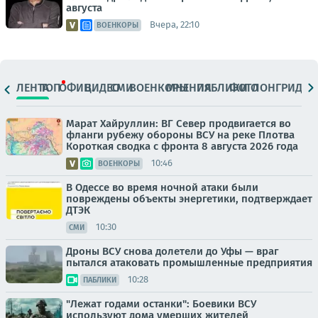
августа
Вчера, 22:10
ВОЕНКОРЫ
ЛЕНТА
ТОП
ОФИЦ.
ВИДЕО
СМИ
ВОЕНКОРЫ
МНЕНИЯ
ПАБЛИКИ
ФОТО
ЛОНГРИДЫ
Марат Хайруллин: ВГ Север продвигается во
фланги рубежу обороны ВСУ на реке Плотва
Короткая сводка с фронта 8 августа 2026 года
10:46
ВОЕНКОРЫ
В Одессе во время ночной атаки были
повреждены объекты энергетики, подтверждает
ДТЭК
10:30
СМИ
Дроны ВСУ снова долетели до Уфы — враг
пытался атаковать промышленные предприятия
10:28
ПАБЛИКИ
"Лежат годами останки": Боевики ВСУ
используют дома умерших жителей