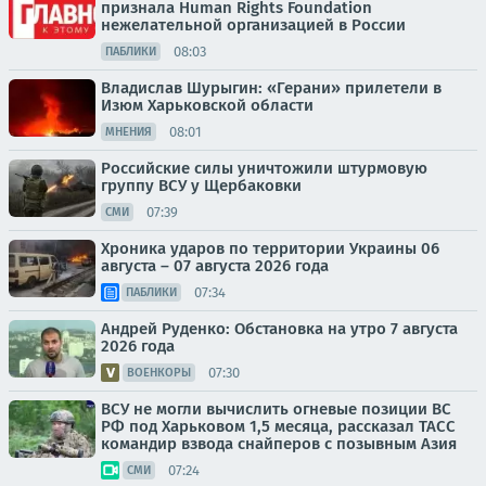
признала Human Rights Foundation
нежелательной организацией в России
08:03
ПАБЛИКИ
Владислав Шурыгин: «Герани» прилетели в
Изюм Харьковской области
08:01
МНЕНИЯ
Российские силы уничтожили штурмовую
группу ВСУ у Щербаковки
07:39
СМИ
Хроника ударов по территории Украины 06
августа – 07 августа 2026 года
07:34
ПАБЛИКИ
Андрей Руденко: Обстановка на утро 7 августа
2026 года
07:30
ВОЕНКОРЫ
ВСУ не могли вычислить огневые позиции ВС
РФ под Харьковом 1,5 месяца, рассказал ТАСС
командир взвода снайперов с позывным Азия
07:24
СМИ