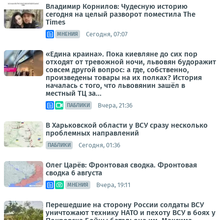
Владимир Корнилов: Чудесную историю
сегодня на целый разворот поместила The
Times
Сегодня, 07:07
МНЕНИЯ
«Едина краина». Пока киевляне до сих пор
отходят от тревожной ночи, львовян будоражит
совсем другой вопрос: а где, собственно,
произведены товары на их полках? История
началась с того, что львовянин зашёл в
местный ТЦ за...
Вчера, 21:36
ПАБЛИКИ
В Харьковской области у ВСУ сразу несколько
проблемных направлений
Сегодня, 01:36
ПАБЛИКИ
Олег Царёв: Фронтовая сводка. Фронтовая
сводка 6 августа
Вчера, 19:11
МНЕНИЯ
Перешедшие на сторону России солдаты ВСУ
уничтожают технику НАТО и пехоту ВСУ в боях у