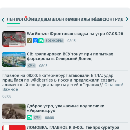
ЛЕНТА
ТОП
ОФИЦ.
ВИДЕО
СМИ
ВОЕНКОРЫ
МНЕНИЯ
ПАБЛИКИ
ФОТО
ЛОНГРИДЫ
WarGonzo: Фронтовая сводка на утро 07.08.26
08:15
ВОЕНКОРЫ
СВ: группировки ВСУ тонут при попытках
форсировать Северский Донец
08:15
СМИ
Главное на 08:00: Екатеринбург
атаковали
БПЛА: удар
пришёлся
по Wildberries В России
предложили
создать
алиментный фонд для защиты детей «Герани»//
Осташко!
Важное
08:08
Доброе утро, уважаемые подписчики
«Украина.ру»
08:08
СМИ
ЛОМОВКА. ГЛАВНОЕ К 8-00:. Генпрокуратура