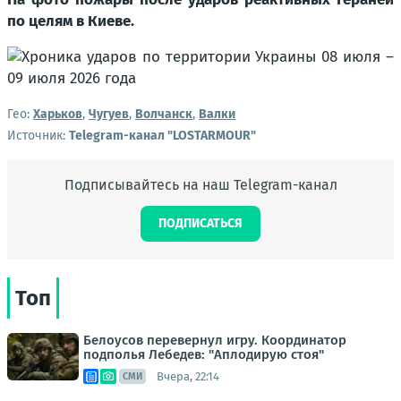
по целям в Киеве.
Гео:
Харьков
,
Чугуев
,
Волчанск
,
Валки
Источник:
Telegram-канал "LOSTARMOUR"
Подписывайтесь на наш Telegram-канал
ПОДПИСАТЬСЯ
Топ
Белоусов перевернул игру. Координатор
подполья Лебедев: "Аплодирую стоя"
Вчера, 22:14
СМИ