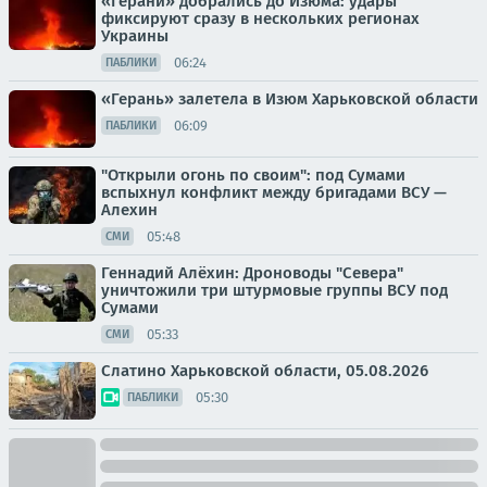
«Герани» добрались до Изюма: удары
фиксируют сразу в нескольких регионах
Украины
06:24
ПАБЛИКИ
«Герань» залетела в Изюм Харьковской области
06:09
ПАБЛИКИ
"Открыли огонь по своим": под Сумами
вспыхнул конфликт между бригадами ВСУ —
Алехин
05:48
СМИ
Геннадий Алёхин: Дроноводы "Севера"
уничтожили три штурмовые группы ВСУ под
Сумами
05:33
СМИ
Слатино Харьковской области, 05.08.2026
05:30
ПАБЛИКИ