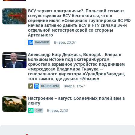
ВСУ теряют приграничье?. Польский сегмент
сочувствующих ВСУ беспокоится, что в
середине июля «Северная» группировка ВС РФ
начала активно давить ВСУ и НГУ силами 34-й
отдельной мотострелковой со стороны
Артельного
Вчера, 20:07
ПАБЛИКИ
Александр Коц: Держись, Володя!. . Вчера в
Большом Истоке под Екатеринбургом
сработало взрывное устройство под днищем
«мерседеса» Владимира Ткачука —
генерального директора «УралДронЗавода»,
того самого, где делают «Упыря»
Вчера, 17:47
ВОЕНКОРЫ
Настроение – август. Солнечных полей вам в
ленту
Вчера, 22:13
СМИ