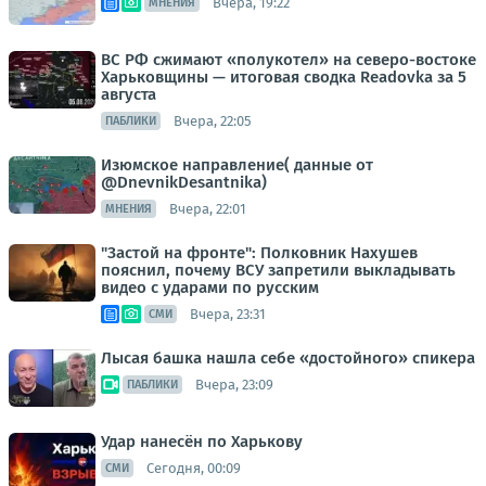
Вчера, 19:22
МНЕНИЯ
ВС РФ сжимают «полукотел» на северо-востоке
Харьковщины — итоговая сводка Readovka за 5
августа
Вчера, 22:05
ПАБЛИКИ
Изюмское направление( данные от
@DnevnikDesantnika)
Вчера, 22:01
МНЕНИЯ
"Застой на фронте": Полковник Нахушев
пояснил, почему ВСУ запретили выкладывать
видео с ударами по русским
Вчера, 23:31
СМИ
Лысая башка нашла себе «достойного» спикера
Вчера, 23:09
ПАБЛИКИ
Удар нанесён по Харькову
Сегодня, 00:09
СМИ