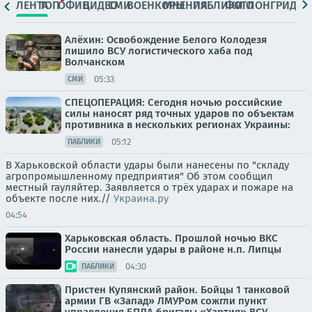
ЛЕНТА
ТОП
ОФИЦ.
ВИДЕО
СМИ
ВОЕНКОРЫ
МНЕНИЯ
ПАБЛИКИ
ФОТО
ЛОНГРИДЫ
Алёхин: Освобождение Белого Колодезя
лишило ВСУ логистического хаба под
Волчанском
05:33
СМИ
СПЕЦОПЕРАЦИЯ: Сегодня ночью российские
силы наносят ряд точных ударов по объектам
противника в нескольких регионах Украины:
05:12
ПАБЛИКИ
В Харьковской области удары были нанесены по "складу
агропромышленному предприятия" Об этом сообщил
местный гауляйтер. Заявляется о трёх ударах и пожаре на
объекте после них.//
Украина.ру
04:54
Харьковская область. Прошлой ночью ВКС
России нанесли удары в районе н.п. Липцы
04:30
ПАБЛИКИ
Пристен Купянский район. Бойцы 1 танковой
армии ГВ «Запад» ЛМУРом сожгли пункт