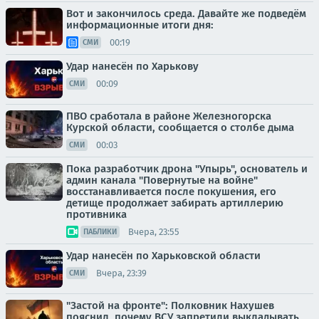
Вот и закончилось среда. Давайте же подведём
информационные итоги дня:
00:19
СМИ
Удар нанесён по Харькову
00:09
СМИ
ПВО сработала в районе Железногорска
Курской области, сообщается о столбе дыма
00:03
СМИ
Пока разработчик дрона "Упырь", основатель и
админ канала "Повернутые на войне"
восстанавливается после покушения, его
детище продолжает забирать артиллерию
противника
Вчера, 23:55
ПАБЛИКИ
Удар нанесён по Харьковской области
Вчера, 23:39
СМИ
"Застой на фронте": Полковник Нахушев
пояснил, почему ВСУ запретили выкладывать