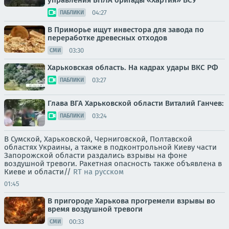
управления БПЛА бригады «Хартия» ВСУ
04:27
ПАБЛИКИ
В Приморье ищут инвестора для завода по
переработке древесных отходов
03:30
СМИ
Харьковская область. На кадрах удары ВКС РФ
03:27
ПАБЛИКИ
Глава ВГА Харьковской области Виталий Ганчев:
03:24
ПАБЛИКИ
В Сумской, Харьковской, Черниговской, Полтавской
областях Украины, а также в подконтрольной Киеву части
Запорожской области раздались взрывы на фоне
воздушной тревоги. Ракетная опасность также объявлена в
Киеве и области//
RT на русском
01:45
В пригороде Харькова прогремели взрывы во
время воздушной тревоги
00:33
СМИ