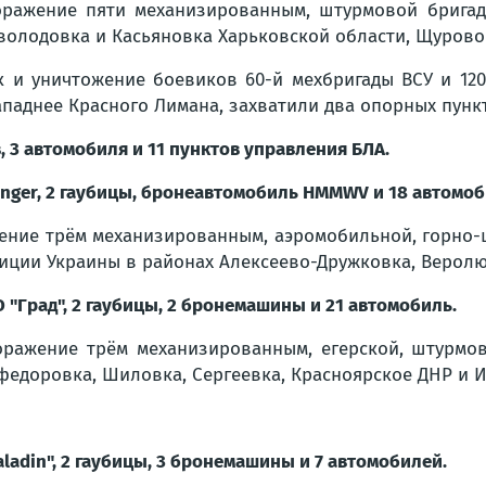
ражение пяти механизированным, штурмовой бригада
володовка и Касьяновка Харьковской области, Щурово
 и уничтожение боевиков 60-й мехбригады ВСУ и 12
паднее Красного Лимана, захватили два опорных пунк
, 3 автомобиля и 11 пунктов управления БЛА.
anger, 2 гаубицы, бронеавтомобиль HMMWV и 18 автомоб
ние трём механизированным, аэромобильной, горно-ш
иции Украины в районах Алексеево-Дружковка, Веролю
"Град", 2 гаубицы, 2 бронемашины и 21 автомобиль.
ражение трём механизированным, егерской, штурмов
федоровка, Шиловка, Сергеевка, Красноярское ДНР и 
ladin", 2 гаубицы, 3 бронемашины и 7 автомобилей.