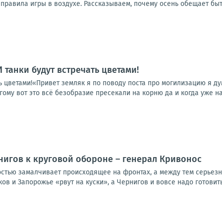
правила игры в воздухе. Рассказываем, почему осень обещает быть 
 И танки будут встречать цветами!
ать цветами!«Привет земляк я по поводу поста про могилизацию я д
гому вот это всё безобразие пресекали на корню да и когда уже на
нигов к круговой обороне – генерал Кривонос
стью замалчивает происходящее на фронтах, а между тем серьезн
ков и Запорожье «рвут на куски», а Чернигов и вовсе надо готовить