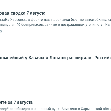
вая сводка 7 августа
устаНа Херсонском фронте наши дронщики бьют по автомобилям, си
, выпустил 40 боеприпасов, данные о пострадавших уточняются.На 
15
ромнейший у Казачьей Лопани расширили...Российск
те за 7 августа
Север" освобожден населенный пункт Анискино в Харьковской обла