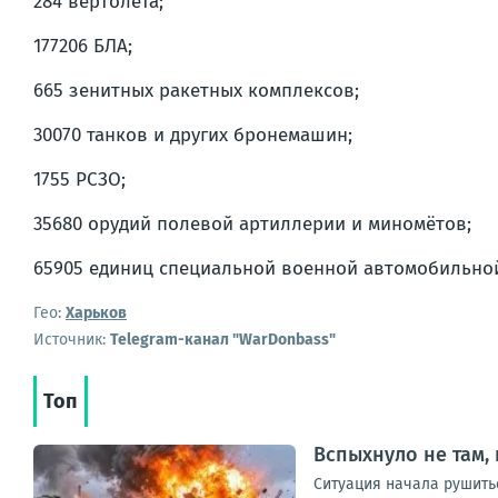
284 вертолёта;
177206 БЛА;
665 зенитных ракетных комплексов;
30070 танков и других бронемашин;
1755 РСЗО;
35680 орудий полевой артиллерии и миномётов;
65905 единиц специальной военной автомобильной
Гео:
Харьков
Источник:
Telegram-канал "WarDonbass"
Топ
Вспыхнуло не там,
Ситуация начала рушитьс