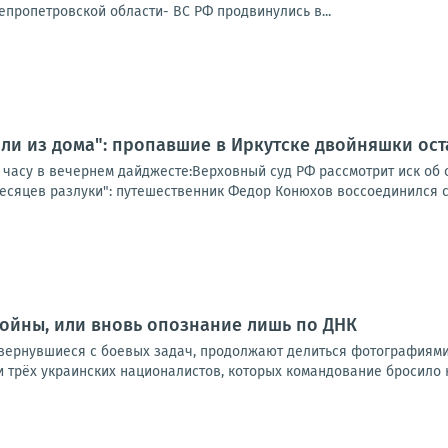
епропетровской области- ВС РФ продвинулись в...
шли из дома": пропавшие в Иркутске двойняшки ос
 часу в вечернем дайджесте:Верховный суд РФ рассмотрит иск об 
 месяцев разлуки": путешественник Федор Конюхов воссоединился с 
войны, или вновь опознание лишь по ДНК
ернувшиеся с боевых задач, продолжают делиться фотографиями 
трёх украинских националистов, которых командование бросило на