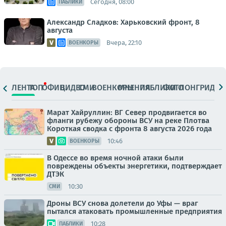
Сегодня, 08:00
ПАБЛИКИ
Александр Сладков: Харьковский фронт, 8
августа
Вчера, 22:10
ВОЕНКОРЫ
ЛЕНТА
ТОП
ОФИЦ.
ВИДЕО
СМИ
ВОЕНКОРЫ
МНЕНИЯ
ПАБЛИКИ
ФОТО
ЛОНГРИДЫ
Марат Хайруллин: ВГ Север продвигается во
фланги рубежу обороны ВСУ на реке Плотва
Короткая сводка с фронта 8 августа 2026 года
10:46
ВОЕНКОРЫ
В Одессе во время ночной атаки были
повреждены объекты энергетики, подтверждает
ДТЭК
10:30
СМИ
Дроны ВСУ снова долетели до Уфы — враг
пытался атаковать промышленные предприятия
10:28
ПАБЛИКИ