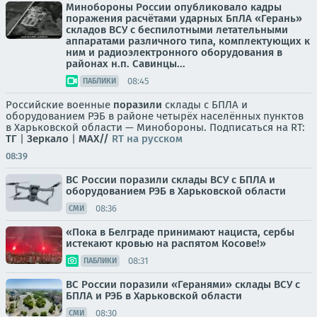
Минобороны России опубликовало кадры
поражения расчётами ударных БпЛА «Герань»
складов ВСУ с беспилотными летательными
аппаратами различного типа, комплектующих к
ним и радиоэлектронного оборудования в
районах н.п. Савинцы...
08:45
ПАБЛИКИ
Российские военные
поразили
склады с БПЛА и
оборудованием РЭБ в районе четырёх населённых пунктов
в Харьковской области — Минобороны. Подписаться на RT:
ТГ
|
Зеркало
|
MAX//
RT на русском
08:39
ВС России поразили склады ВСУ с БПЛА и
оборудованием РЭБ в Харьковской области
08:36
СМИ
«Пока в Белграде принимают нациста, сербы
истекают кровью на распятом Косове!»
08:31
ПАБЛИКИ
ВС России поразили «Геранями» склады ВСУ с
БПЛА и РЭБ в Харьковской области
08:30
СМИ