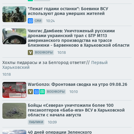
"Лежат годами останки": Боевики ВСУ
используют дома умерших жителей
10:24
СМИ
Чингис Дамбиев: Уничтоженый русскими
дронами украинский трал с БТР М113
американского производства на трассе
Близнюки - Барвенково в Харьковской области
10:18
ВОЕНКОРЫ
Хохлы пидарасы и за Белгород ответят//
Первый
Харьковский
10:18
WarGonzo: Фронтовая сводка на утро 09.08.26
10:10
ВОЕНКОРЫ
Бойцы «Севера» уничтожили более 100
гексакоптеров «Баба-яга» ВСУ в Харьковской
области с начала августа
10:09
ПАБЛИКИ
40 дней операции Зеленского