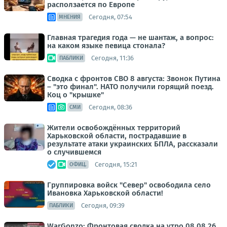
расползается по Европе
Сегодня, 07:54
МНЕНИЯ
Главная трагедия года — не шантаж, а вопрос:
на каком языке певица стонала?
Сегодня, 11:36
ПАБЛИКИ
Сводка с фронтов СВО 8 августа: Звонок Путина
– "это финал". НАТО получили горящий поезд.
Коц о "крышке"
Сегодня, 08:36
СМИ
Жители освобождённых территорий
Харьковской области, пострадавшие в
результате атаки украинских БПЛА, рассказали
о случившемся
Сегодня, 15:21
ОФИЦ.
Группировка войск "Север" освободила село
Ивановка Харьковской области!
Сегодня, 09:39
ПАБЛИКИ
WarGonzo: Фронтовая сводка на утро 08.08.26