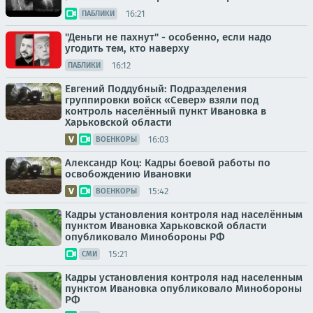
16:21
ПАБЛИКИ
"Деньги не пахнут" - особенно, если надо
угодить тем, кто наверху
16:12
ПАБЛИКИ
Евгений Поддубный: Подразделения
группировки войск «Север» взяли под
контроль населённый пункт Ивановка в
Харьковской области
16:03
ВОЕНКОРЫ
Александр Коц: Кадры боевой работы по
освобождению Ивановки
15:42
ВОЕНКОРЫ
Кадры установления контроля над населённым
пунктом Ивановка Харьковской области
опубликовало Минобороны РФ
15:21
СМИ
Кадры установления контроля над населенным
пунктом Ивановка опубликовало Минобороны
РФ