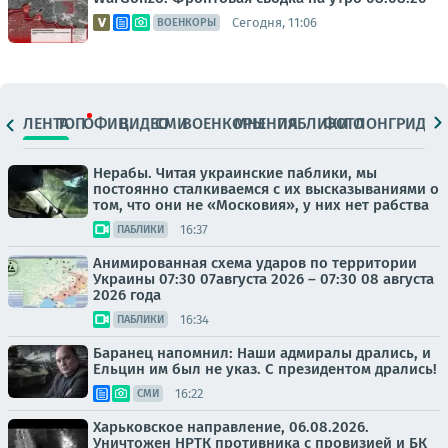
Сегодня, 11:06
ВОЕНКОРЫ
ЛЕНТА
ТОП
ОФИЦ.
ВИДЕО
СМИ
ВОЕНКОРЫ
МНЕНИЯ
ПАБЛИКИ
ФОТО
ЛОНГРИДЫ
Нерабы. Читая украинские паблики, мы
постоянно сталкиваемся с их высказываниями о
том, что они не «Московия», у них нет рабства
16:37
ПАБЛИКИ
Анимированная схема ударов по территории
Украины 07:30 07августа 2026 – 07:30 08 августа
2026 года
16:34
ПАБЛИКИ
Баранец напомнил: Наши адмиралы дрались, и
Ельцин им был не указ. С президентом дрались!
16:22
СМИ
Харьковское направление, 06.08.2026.
Уничтожен НРТК противника с провизией и БК