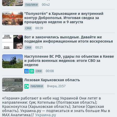
00:42
ПАБЛИКИ
"Полукотёл" в Харьковщине и внутренний
контур Доброполья. Итоговая сводка за
прошедшую неделю и 9 августа
00:39
СМИ
Вот и закончились выходные. Давайте же
подведём информационные итоги воскресенья
00:21
СМИ
Наступление ВС РФ, удары по объектам в Киеве
и работа военных медиков: итоги СВО за
неделю
00:08
СМИ
Лозовая Харьковская область
Вчера, 23:57
ПАБЛИКИ
«Герани» работают в небе над Украиной Они летят в
направлении: Сум; Котельвы (Полтавская область);
Краснокутска (Харьковская область); Затоки (Одесская
область). Украина.ру — подписаться и знать больше Мы в
MAX Аналитика//
Украина.ру