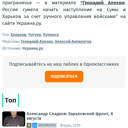
приграничье — в материале
"
Геннадий Алехин
:
Россия сумела начать наступление на Сумы и
Харьков за счет ручного управления войсками" на
сайте Украина.ру.
Гео:
Харьков
,
Чугуев
,
Купянск
Персоны:
Геннадий Алехин
,
Алексей Анпилогов
Источник:
Украина.ру
Подписывайтесь на наш паблик в Одноклассниках
ПОДПИСАТЬСЯ
Топ
Александр Сладков: Харьковский фронт, 8
августа
Вчера, 22:10
ВОЕНКОРЫ