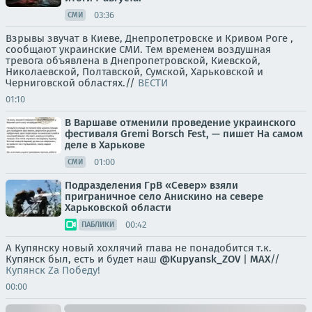
03:36
СМИ
Взрывы звучат в Киеве, Днепропетровске и Кривом Роге ,
сообщают украинские СМИ. Тем временем воздушная
тревога объявлена в Днепропетровской, Киевской,
Николаевской, Полтавской, Сумской, Харьковской и
Черниговской областях.//
ВЕСТИ
01:10
В Варшаве отменили проведение украинского
фестиваля Gremi Borsch Fest, — пишет На самом
деле в Харькове
01:00
СМИ
Подразделения ГрВ «Север» взяли
приграничное село Анискино на севере
Харьковской области
00:42
ПАБЛИКИ
А Купянску новый хохлячий глава не понадобится т.к.
Купянск был, есть и будет наш
@Kupyansk_ZOV
|
MAX
//
Купянск Za Победу!
00:00