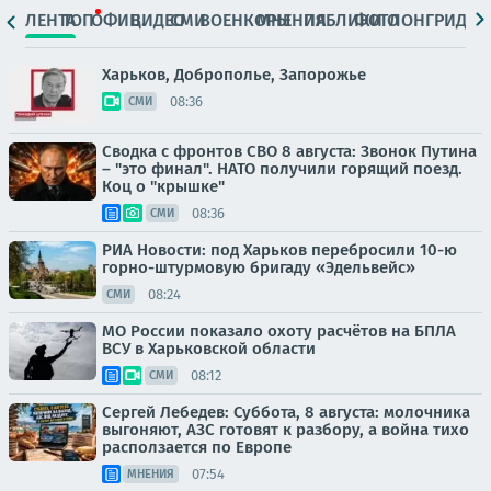
ЛЕНТА
ТОП
ОФИЦ.
ВИДЕО
СМИ
ВОЕНКОРЫ
МНЕНИЯ
ПАБЛИКИ
ФОТО
ЛОНГРИДЫ
Харьков, Доброполье, Запорожье
08:36
СМИ
Сводка с фронтов СВО 8 августа: Звонок Путина
– "это финал". НАТО получили горящий поезд.
Коц о "крышке"
08:36
СМИ
РИА Новости: под Харьков перебросили 10-ю
горно-штурмовую бригаду «Эдельвейс»
08:24
СМИ
МО России показало охоту расчётов на БПЛА
ВСУ в Харьковской области
08:12
СМИ
Сергей Лебедев: Суббота, 8 августа: молочника
выгоняют, АЗС готовят к разбору, а война тихо
расползается по Европе
07:54
МНЕНИЯ