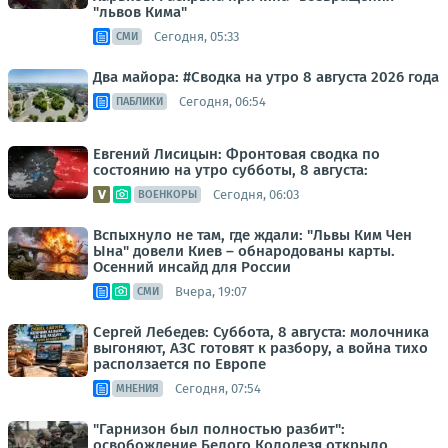
"львов Кима"
Сегодня, 05:33
СМИ
Два майора: #Сводка на утро 8 августа 2026 года
Сегодня, 06:54
ПАБЛИКИ
Евгений Лисицын: Фронтовая сводка по
состоянию на утро субботы, 8 августа:
Сегодня, 06:03
ВОЕНКОРЫ
Вспыхнуло не там, где ждали: "Львы Ким Чен
Ына" довели Киев – обнародованы карты.
Осенний инсайд для России
Вчера, 19:07
СМИ
Сергей Лебедев: Суббота, 8 августа: молочника
выгоняют, АЗС готовят к разбору, а война тихо
расползается по Европе
Сегодня, 07:54
МНЕНИЯ
"Гарнизон был полностью разбит":
освобождение Белого Колодезя открыло