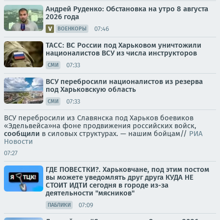
Андрей Руденко: Обстановка на утро 8 августа
2026 года
07:46
ВОЕНКОРЫ
ТАСС: ВС России под Харьковом уничтожили
националистов ВСУ из числа инструкторов
07:33
СМИ
ВСУ перебросили националистов из резерва
под Харьковскую область
07:33
СМИ
ВСУ перебросили из Славянска под Харьков боевиков
«Эдельвейса»на фоне продвижения российских войск,
сообщили
в силовых структурах. — нашим бойцам//
РИА
Новости
07:27
ГДЕ ПОВЕСТКИ?. Харьковчане, под этим постом
вы можете уведомлять друг друга КУДА НЕ
СТОИТ ИДТИ сегодня в городе из-за
деятельности "мясников"
07:09
ПАБЛИКИ