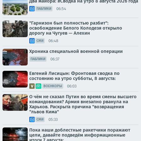
Два майора: #Сводка на утро 8 августа 2026 года
06:54
ПАБЛИКИ
"Гарнизон был полностью разбит":
освобождение Белого Колодезя открыло
дорогу на Чугуев — Алехин
06:48
СМИ
Хроника специальной военной операции
06:37
ПАБЛИКИ
Евгений Лисицын: Фронтовая сводка по
состоянию на утро субботы, 8 августа:
06:03
ВОЕНКОРЫ
О чём не сказал Путин во время смены высшего
командования? Армия внезапно рванула на
Харьков. Раскрыта причина "возвращения
"львов Кима"
05:33
СМИ
Пока наши доблестные ракетчики поражают
цели, давайте подведём информационные
итоги 7 августа: