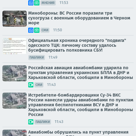
11:53
МНЕНИЯ
Минобороны: ВС России поразили три
сухогруза с военным оборудованием в Черном
море
11:50
СМИ
Официальная хроника очередного "подвига"
одесского ТЦК: личному составу удалось
бусифицировать полковника СБУ!
11:49
ПАБЛИКИ
Российская авиация авиабомбами ударила по
пунктам управления украинских БПЛА в ДНР и
Харьковской области, сообщили в Минобороны
11:43
СМИ
Истребители-бомбардировщики Су-34 ВКС
России нанесли удары авиабомбами по пунктам
управления беспилотниками ВСУ в ДНР и
Харьковской области, сообщили в Минобороны
России
11:43
ПАБЛИКИ
Авиабомбы обрушились на пункт управления