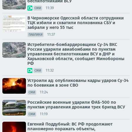
беспилотниками ВСУ
11:39
СМИ
В Черноморске Одесской области сотрудники
ТЦК избили и схватили полковника СБУ и
забрали у него 55 тыс
11:37
ПАБЛИКИ
Истребители-бомбардировщики Су-34 ВКС
России ударили авиабомбами по пунктам
управления беспилотниками ВСУ в ДНР и
Харьковской области, сообщает Минобороны
РФ
11:32
СМИ
Устроили ад: опубликованы кадры ударов Су-34
по боевикам в зоне СВО
11:24
СМИ
Российские военные ударили ФАБ-500 по
пунктам управления дронами трех бригад ВСУ
11:19
СМИ
Евгений Поддубный: ВС РФ продолжают
планомерно поражать объекты,