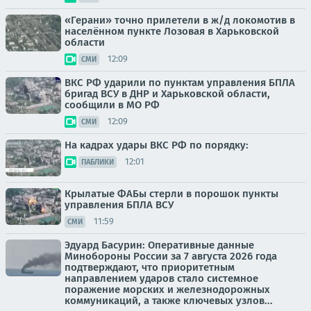
«Герани» точно прилетели в ж/д локомотив в
населённом пункте Лозовая в Харьковской
области
12:09
СМИ
ВКС РФ ударили по пунктам управления БПЛА
бригад ВСУ в ДНР и Харьковской области,
сообщили в МО РФ
12:09
СМИ
На кадрах удары ВКС РФ по порядку:
12:01
ПАБЛИКИ
Крылатые ФАБы стерли в порошок пункты
управления БПЛА ВСУ
11:59
СМИ
Эдуард Басурин: Оперативные данные
Минобороны России за 7 августа 2026 года
подтверждают, что приоритетным
направлением ударов стало системное
поражение морских и железнодорожных
коммуникаций, а также ключевых узлов...