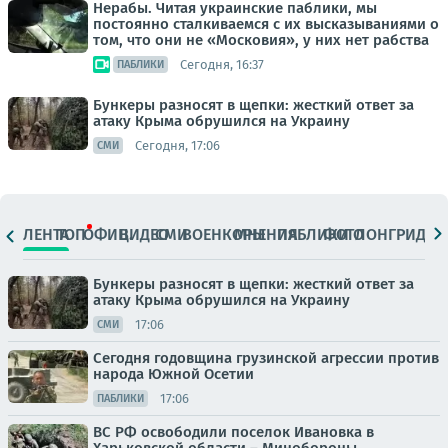
Нерабы. Читая украинские паблики, мы
постоянно сталкиваемся с их высказываниями о
том, что они не «Московия», у них нет рабства
Сегодня, 16:37
ПАБЛИКИ
Бункеры разносят в щепки: жесткий ответ за
атаку Крыма обрушился на Украину
Сегодня, 17:06
СМИ
ЛЕНТА
ТОП
ОФИЦ.
ВИДЕО
СМИ
ВОЕНКОРЫ
МНЕНИЯ
ПАБЛИКИ
ФОТО
ЛОНГРИДЫ
Бункеры разносят в щепки: жесткий ответ за
атаку Крыма обрушился на Украину
17:06
СМИ
Сегодня годовщина грузинской агрессии против
народа Южной Осетии
17:06
ПАБЛИКИ
ВС РФ освободили поселок Ивановка в