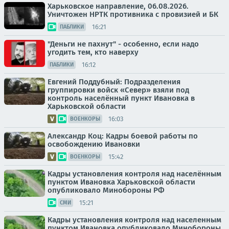
Харьковское направление, 06.08.2026.
Уничтожен НРТК противника с провизией и БК
16:21
ПАБЛИКИ
"Деньги не пахнут" - особенно, если надо
угодить тем, кто наверху
16:12
ПАБЛИКИ
Евгений Поддубный: Подразделения
группировки войск «Север» взяли под
контроль населённый пункт Ивановка в
Харьковской области
16:03
ВОЕНКОРЫ
Александр Коц: Кадры боевой работы по
освобождению Ивановки
15:42
ВОЕНКОРЫ
Кадры установления контроля над населённым
пунктом Ивановка Харьковской области
опубликовало Минобороны РФ
15:21
СМИ
Кадры установления контроля над населенным
пунктом Ивановка опубликовало Минобороны