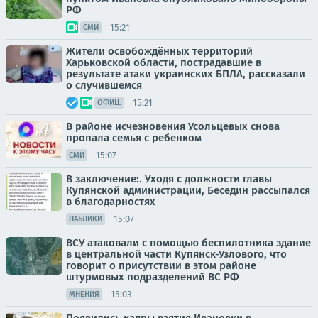
РФ
15:21
СМИ
Жители освобождённых территорий
Харьковской области, пострадавшие в
результате атаки украинских БПЛА, рассказали
о случившемся
15:21
ОФИЦ.
В районе исчезновения Усольцевых снова
пропала семья с ребенком
15:07
СМИ
В заключение:. Уходя с должности главы
Купянской администрации, Беседин рассыпался
в благодарностях
15:07
ПАБЛИКИ
ВСУ атаковали с помощью беспилотника здание
в центральной части Купянск-Узлового, что
говорит о присутствии в этом районе
штурмовых подразделений ВС РФ
15:03
МНЕНИЯ