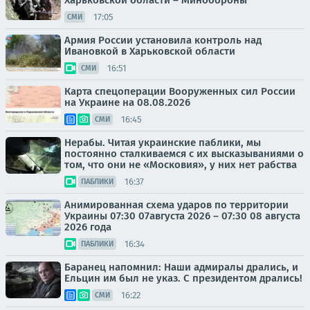
Харьковской области – Минобороны
17:05
СМИ
Армия России установила контроль над
Ивановкой в Харьковской области
16:51
СМИ
Карта спецоперации Вооруженных сил России
на Украине на 08.08.2026
16:45
СМИ
Нерабы. Читая украинские паблики, мы
постоянно сталкиваемся с их высказываниями о
том, что они не «Московия», у них нет рабства
16:37
ПАБЛИКИ
Анимированная схема ударов по территории
Украины 07:30 07августа 2026 – 07:30 08 августа
2026 года
16:34
ПАБЛИКИ
Баранец напомнил: Наши адмиралы дрались, и
Ельцин им был не указ. С президентом дрались!
16:22
СМИ