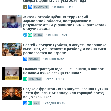
сводка с фронта 7 августа 2026 года
Сегодня, 12:53
ВОЕНКОРЫ
Жители освобождённых территорий
Харьковской области, пострадавшие в
результате атаки украинских БПЛА, рассказали
о случившемся
Сегодня, 15:21
ОФИЦ.
Сергей Лебедев: Суббота, 8 августа: молочника
выгоняют, АЗС готовят к разбору, а война тихо
расползается по Европе
Сегодня, 07:54
МНЕНИЯ
Главная трагедия года — не шантаж, а вопрос:
на каком языке певица стонала?
Сегодня, 11:36
ПАБЛИКИ
Сводка с фронтов СВО 8 августа: Звонок Путина
– "это финал". НАТО получили горящий поезд.
Коц о "крышке"
Сегодня, 08:36
СМИ