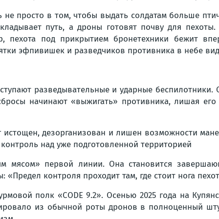
ь не просто в том, чтобы выдать солдатам больше птич
кладывает путь, а дроны готовят почву для пехоты.
р, пехота под прикрытием бронетехники бежит впер
ятки эфпивишек и разведчиков противника в небе ви
вступают разведывательные и ударные беспилотники. О
 сбросы начинают «выжигать» противника, лишая его
аг истощен, дезорганизован и лишен возможности мане
й контроль над уже подготовленной территорией
ным мясом» первой линии. Она становится завершаю
: «Предел контроля проходит там, где стоит нога пехо
урмовой полк «CODE 9.2». Осенью 2025 года на Купян
ировало из обычной роты дронов в полноценный шту
низм