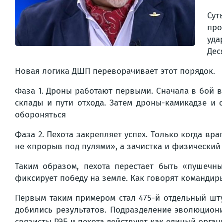
Сут
про
уда
Дес
Новая логика ДШП переворачивает этот порядок.
Фаза 1. Дроны работают первыми. Сначала в бой 
склады и пути отхода. Затем дроны-камикадзе и
обороняться
Фаза 2. Пехота закрепляет успех. Только когда вр
не «прорыв под пулями», а зачистка и физически
Таким образом, пехота перестает быть «пушеч
фиксирует победу на земле. Как говорят командиры
Первым таким примером стал 475-й отдельный шт
добились результатов. Подразделение эволюцион
связисты РЭБ и пехота действуют как единый орга