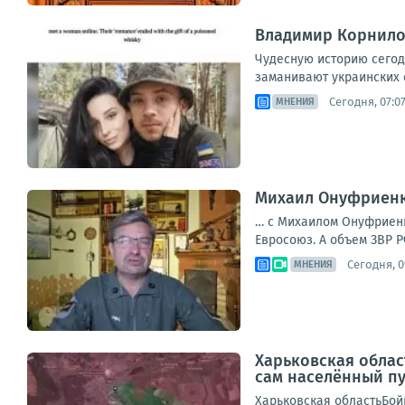
Владимир Корнилов
Чудесную историю сегод
заманивают украинских с
Сегодня, 07:0
МНЕНИЯ
Михаил Онуфриенко
… с Михаилом Онуфриенко
Евросоюз. А объем ЗВР Р
Сегодня, 0
МНЕНИЯ
Харьковская облас
сам населённый п
Харьковская областьБой