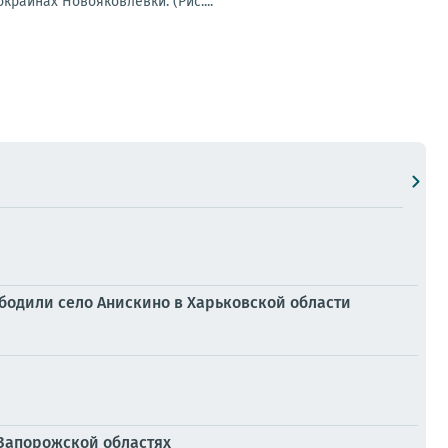
раинах Новояковлевки. (Рис....
ободили село Анискино в Харьковской области
 Запорожской областях