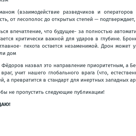
маном (взаимодействие разведчиков и операторов 
сть, от лесополос до открытых степей — подтверждает,
ться впечатление, что будущее- за полностью автомат
тается критически важной для ударов в глубине. Бро
авное- пехота остается незаменимой. Дрон может ун
ли дом
 Фёдоров назвал это направление приоритетным, а Бе
враг, учит нашего глобального врага (что, естествен
й, а превратится в стандарт для инертных западных а
тобы не пропустить следующие публикации!
ДАЮ!