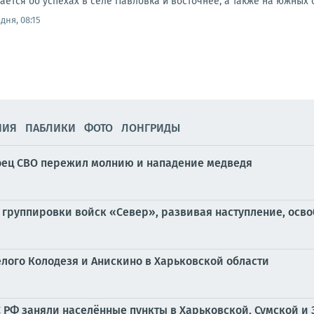
тся об успехах в селе Павловка и восточнее, а также на южных ок
дня, 08:15
НИЯ
ПАБЛИКИ
ФОТО
ЛОНГРИДЫ
боец СВО пережил молнию и нападение медведя
ы группировки войск «Север», развивая наступление, осв
Белого Колодезя и Анискино в Харьковской области
С РФ заняли населённые пункты в Харьковской, Сумской и