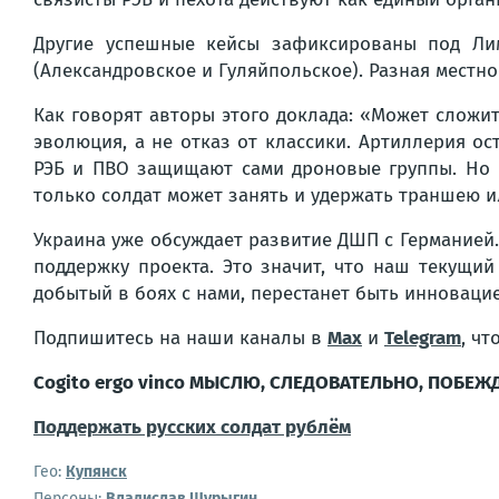
Другие успешные кейсы зафиксированы под Ли
(Александровское и Гуляйпольское). Разная местно
Как говорят авторы этого доклада: «Может сложи
эволюция, а не отказ от классики. Артиллерия ос
РЭБ и ПВО защищают сами дроновые группы. Но гл
только солдат может занять и удержать траншею и
Украина уже обсуждает развитие ДШП с Германией.
поддержку проекта. Это значит, что наш текущий 
добытый в боях с нами, перестанет быть инновацие
Подпишитесь на наши каналы в
Max
и
Telegram
, ч
Cogito ergo vinco МЫСЛЮ, СЛЕДОВАТЕЛЬНО, ПОБЕЖ
Поддержать русских солдат рублём
Гео:
Купянск
Персоны:
Владислав Шурыгин