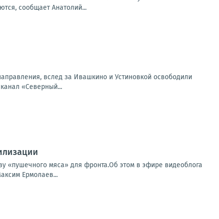
тся, сообщает Анатолий...
направления, вслед за Ивашкино и Устиновкой освободили
 канал «Северный...
билизации
ву «пушечного мяса» для фронта.Об этом в эфире видеоблога
аксим Ермолаев...