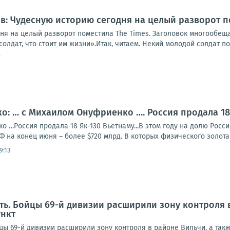
: Чудесную историю сегодня на целый разворот п
ня на целый разворот поместила The Times. Заголовок многообе
олдат, что стоит им жизни».Итак, читаем. Некий молодой солдат по
7
: … с Михаилом Онуфриенко …. Россия продала 18 
 …Россия продала 18 Як-130 Вьетнаму...В этом году на долю Росс
Ф на конец июня – более $720 млрд. В которых физического золота 2
9:13
ть. Бойцы 69-й дивизии расширили зону контроля 
ункт
цы 69-й дивизии расширили зону контроля в районе Вильчи, а так