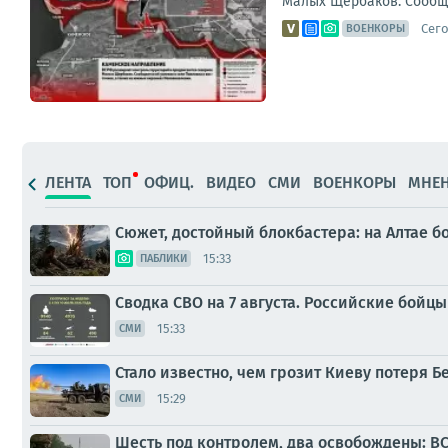
Малых Щербаков. Сообщае
Сего
ВОЕНКОРЫ
ЛЕНТА
ТОП
ОФИЦ.
ВИДЕО
СМИ
ВОЕНКОРЫ
МНЕ
Сюжет, достойный блокбастера: на Алтае 
15:33
ПАБЛИКИ
Сводка СВО на 7 августа. Российские бойц
15:33
СМИ
Стало известно, чем грозит Киеву потеря 
15:29
СМИ
Шесть под контролем, два освобождены: В