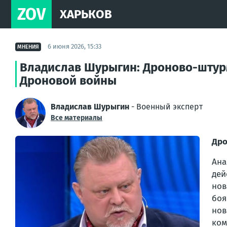
ZOV
ХАРЬКОВ
6 июня 2026, 15:33
МНЕНИЯ
Владислав Шурыгин: Дроново-штурм
Дроновой войны
Владислав Шурыгин
- Военный эксперт
Все материалы
Дро
Ана
дей
нов
боя
нов
ком