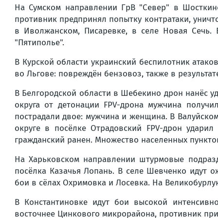
На Сумском направлении ГрВ "Север" в Шосткинс
противник предпринял попытку контратаки, уничто
в Иволжанском, Писаревке, в селе Новая Сечь.
"Пятиполье".
В Курской области украинский беспилотник атако
во Льгове: повреждён бензовоз, также в результат
В Белгородской области в Шебекино дрон нанёс уд
округа от детонации FPV-дрона мужчина получи
пострадали двое: мужчина и женщина. В Валуйско
округе в посёлке Отрадовский FPV-дрон ударил
гражданский ранен. Множество населенных пункто
На Харьковском направлении штурмовые подразд
посёлка Казачья Лопань. В селе Шевченко идут о
бои в сёлах Охримовка и Лосевка. На Великобурлу
В Константиновке идут бои высокой интенсивн
восточнее Цинкового микрорайона, противник при