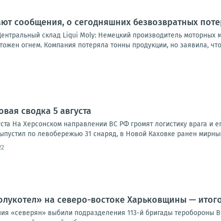
ют сообщения, о сегодняшних безвозвратных поте
Центральный склад Liqui Moly: Немецкий производитель моторных 
ожен огнем. Компания потеряла тонны продукции, но заявила, что 
овая сводка 5 августа
ста На Херсонском направлении ВС РФ громят логистику врага и ег
ыпустил по левобережью 31 снаряд, в Новой Каховке ранен мирный
22
лукотел» на северо-востоке Харьковщины — итогов
я «северян» выбили подразделения 113-й бригады теробороны В