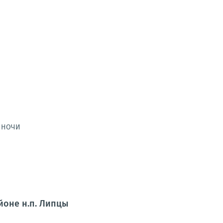
Й НОЧИ
йоне н.п. Липцы