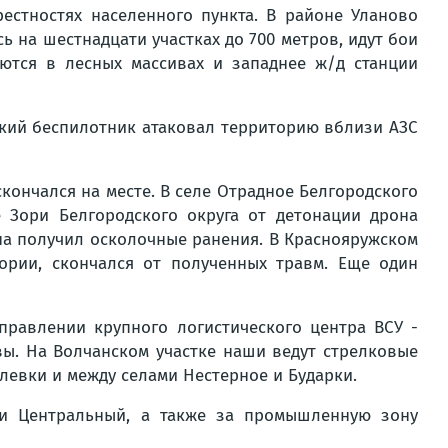
естностях населенного пункта. В районе Уланово
 на шестнадцати участках до 700 метров, идут бои
ются в лесных массивах и западнее ж/д станции
ский беспилотник атаковал территорию вблизи АЗС
кончался на месте. В селе Отрадное Белгородского
 Зори Белгородского округа от детонации дрона
на получил осколочные ранения. В Краснояружском
ории, скончался от полученных травм. Еще один
равлении крупного логистического центра ВСУ -
вы. На Волчанском участке наши ведут стрелковые
левки и между селами Нестерное и Бударки.
 и Центральный, а также за промышленную зону