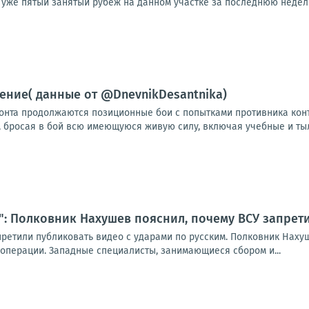
о уже пятый занятый рубеж на данном участке за последнюю неделю
ние( данные от @DnevnikDesantnika)
онта продолжаются позиционные бои с попытками противника конт
, бросая в бой всю имеющуюся живую силу, включая учебные и тыл
": Полковник Нахушев пояснил, почему ВСУ запрет
етили публиковать видео с ударами по русским. Полковник Нахуше
перации. Западные специалисты, занимающиеся сбором и...