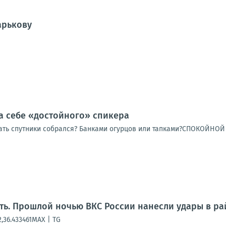
арькову
а себе «достойного» спикера
ать спутники собрался? Банками огурцов или тапками?СПОКОЙНО
ть. Прошлой ночью ВКС России нанесли удары в ра
,36.433461MAX | TG