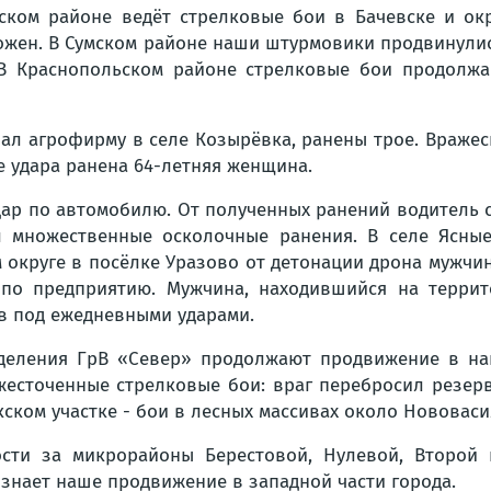
ком районе ведёт стрелковые бои в Бачевске и окр
жен. В Сумском районе наши штурмовики продвинулись
 В Краснопольском районе стрелковые бои продолжа
вал агрофирму в селе Козырёвка, ранены трое. Враже
е удара ранена 64-летняя женщина.
ар по автомобилю. От полученных ранений водитель с
л множественные осколочные ранения. В селе Ясные
м округе в посёлке Уразово от детонации дрона мужчи
 по предприятию. Мужчина, находившийся на террит
в под ежедневными ударами.
еления ГрВ «Север» продолжают продвижение в нап
жесточенные стрелковые бои: враг перебросил резер
кском участке - бои в лесных массивах около Нововаси
ости за микрорайоны Берестовой, Нулевой, Второй
знает наше продвижение в западной части города.