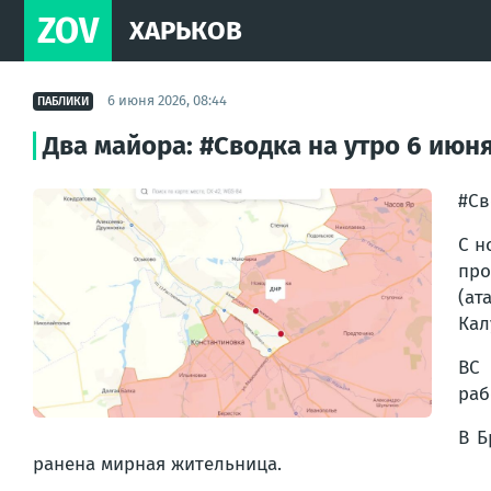
ZOV
ХАРЬКОВ
6 июня 2026, 08:44
ПАБЛИКИ
Два майора: #Сводка на утро 6 июня
#Св
С н
про
(ат
Кал
ВС 
раб
В Б
ранена мирная жительница.