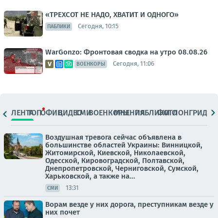
«ТРЕХСОТ НЕ НАДО, ХВАТИТ И ОДНОГО»
Сегодня, 10:15
ПАБЛИКИ
WarGonzo: Фронтовая сводка на утро 08.08.26
Сегодня, 11:06
ВОЕНКОРЫ
ЛЕНТА
ТОП
ОФИЦ.
ВИДЕО
СМИ
ВОЕНКОРЫ
МНЕНИЯ
ПАБЛИКИ
ФОТО
ЛОНГРИДЫ
Воздушная тревога сейчас объявлена в
большинстве областей Украины: Винницкой,
Житомирской, Киевской, Николаевской,
Одесской, Кировоградской, Полтавской,
Днепропетровской, Черниговской, Сумской,
Харьковской, а также на...
13:31
СМИ
Ворам везде у них дорога, преступникам везде у
них почет