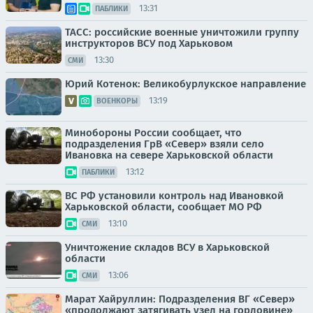
13:31
ПАБЛИКИ
ТАСС: российские военные уничтожили группу
инструкторов ВСУ под Харьковом
13:30
СМИ
Юрий Котенок: Великобурлукское направление
13:19
ВОЕНКОРЫ
Минобороны России сообщает, что
подразделения ГрВ «Север» взяли село
Ивановка на севере Харьковской области
13:12
ПАБЛИКИ
ВС РФ установили контроль над Ивановкой
Харьковской области, сообщает МО РФ
13:10
СМИ
Уничтожение складов ВСУ в Харьковской
области
13:06
СМИ
Марат Хайруллин: Подразделения ВГ «Север»
«продолжают затягивать узел на горловине»