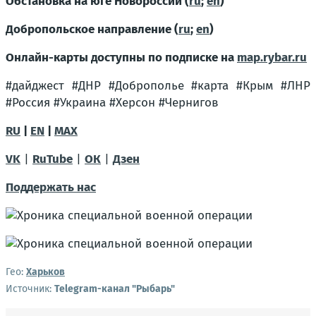
Обстановка на юге Новороссии (
ru
;
en
)
Добропольское направление (
ru
;
en
)
Онлайн-карты доступны по подписке на
map.rybar.ru
#дайджест #ДНР #Доброполье #карта #Крым #ЛНР
#Россия #Украина #Херсон #Чернигов
RU
|
EN
|
MAX
VK
|
RuTube
|
ОК
|
Дзен
Поддержать нас
Гео:
Харьков
Источник:
Telegram-канал "Рыбарь"