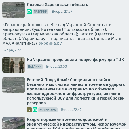
Лозовая Харьковская область
Вчера, 23:57
ПАБЛИКИ
«Герани» работают в небе над Украиной Они летят в
направлении: Сум; Котельвы (Полтавская область);
Краснокутска (Харьковская область); Затоки (Одесская
область). Украина.ру — подписаться и знать больше Мы в
MAX Аналитика//
Украина.ру
Вчера, 23:21
На Украине представили новую форму для ТЦК
Вчера, 23:00
ПАБЛИКИ
Евгений Поддубный: Специалисты войск
беспилотных систем нанесли точечные удары с
применением БПЛА «Герань» по объектам
железнодорожной инфраструктуры, активно
используемой ВСУ для логистики и переброски
резервов
Вчера, 22:42
ВОЕНКОРЫ
Кадры поражения железнодорожной и
энергетической инфраструктуры, используемой
в интересах ВСУ, опубликовало Минобороны