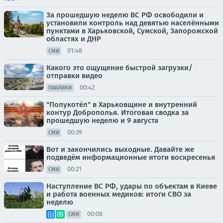
За прошедшую неделю ВС РФ освободили и
установили контроль над девятью населёнными
пунктами в Харьковской, Сумской, Запорожской
областях и ДНР
01:48
СМИ
Какого это ощущение быстрой загрузки/
отправки видео
00:42
ПАБЛИКИ
"Полукотёл" в Харьковщине и внутренний
контур Доброполья. Итоговая сводка за
прошедшую неделю и 9 августа
00:39
СМИ
Вот и закончились выходные. Давайте же
подведём информационные итоги воскресенья
00:21
СМИ
Наступление ВС РФ, удары по объектам в Киеве
и работа военных медиков: итоги СВО за
неделю
00:08
СМИ