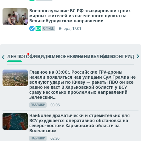
Военнослужащие ВС РФ эвакуировали троих
мирных жителей из населённого пункта на
Великобурлукском направлении
Вчера, 17:01
ОФИЦ.
ЛЕНТА
ТОП
ОФИЦ.
ВИДЕО
СМИ
ВОЕНКОРЫ
МНЕНИЯ
ПАБЛИКИ
ФОТО
ЛОНГРИДЫ
Главное на 03:00:. Российские FPV-дроны
начали появляться над улицами Сум Трампа не
волнуют удары по Киеву — ракеты ПВО он все
равно не даст В Харьковской области у ВСУ
сразу несколько проблемных направлений
Зеленский...
03:06
ПАБЛИКИ
Наиболее драматически и стремительно для
ВСУ ухудшается оперативная обстановка на
северо-востоке Харьковской области за
Волчанском
02:30
ПАБЛИКИ