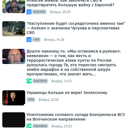
Алексей Живов: Как закончить СВО и
предотвратить большую войну с Европой?
Вчера, 20:29
МНЕНИЯ
"Наступление будет сосредоточено именно там"
— Алёхин о значении Чугуева и перспективах
СВО
Вчера, 14:36
СМИ
Дошло наконец-то. «Мы останемся в руинах»:
киевлянин — о том, как месть и
террористические атаки хунты по России
аукнулась городу Те, кто перестал смотреть
зомби-марафон и на собственной шкуре
прочувствовал, что значит жить...
Вчера, 14:15
ПАБЛИКИ
Украинцы больше не верят Зеленскому
Вчера, 22:16
СМИ
Уничтожение солевого склада боеприпасов ВСУ
на Волчанском направлении
Вчера, 21:55
ПАБЛИКИ