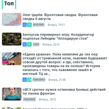
Топ
Олег Царёв: Фронтовая сводка. Фронтовая
сводка 6 августа
Вчера, 19:11
МНЕНИЯ
Белоусов перевернул игру. Координатор
подполья Лебедев: "Аплодирую стоя"
Вчера, 22:14
СМИ
«Едина краина». Пока киевляне до сих пор
отходят от тревожной ночи, львовян будоражит
совсем другой вопрос: а где, собственно,
произведены товары на их полках? История
началась с того, что львовянин зашёл в
местный ТЦ за...
Вчера, 21:36
ПАБЛИКИ
«ВСУ срочно нужна остановка боевых действий
по линии фронта»
Вчера, 18:15
ПАБЛИКИ