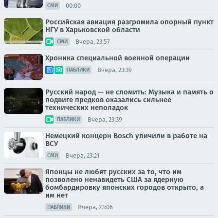
00:00
СМИ
Российская авиация разгромила опорный пункт
НГУ в Харьковской области
Вчера, 23:57
СМИ
Хроника специальной военной операции
Вчера, 23:39
ПАБЛИКИ
Русский народ — не сломить: Музыка и память о
подвиге предков оказались сильнее
технических неполадок
Вчера, 23:39
ПАБЛИКИ
Немецкий концерн Bosch уличили в работе на
ВСУ
Вчера, 23:21
СМИ
Японцы не любят русских за то, что им
позволено ненавидеть США за ядерную
бомбардировку японских городов открыто, а
им нет
Вчера, 23:06
ПАБЛИКИ