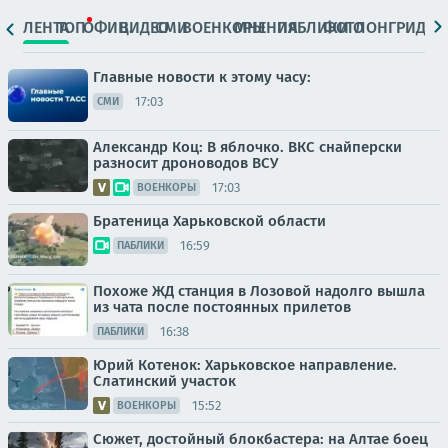
ЛЕНТА
ТОП
ОФИЦ.
ВИДЕО
СМИ
ВОЕНКОРЫ
МНЕНИЯ
ПАБЛИКИ
ФОТО
ЛОНГРИДЫ
Главные новости к этому часу:
17:03
СМИ
Александр Коц: В яблочко. ВКС снайперски
разносит дроноводов ВСУ
17:03
ВОЕНКОРЫ
Братеница Харьковской области
16:59
ПАБЛИКИ
Похоже ЖД станция в Лозовой надолго вышла
из чата после постоянных прилетов
16:38
ПАБЛИКИ
Юрий Котенок: Харьковское направление.
Слатинский участок
15:52
ВОЕНКОРЫ
Сюжет, достойный блокбастера: на Алтае боец