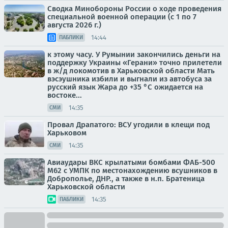
Сводка Минобороны России о ходе проведения
специальной военной операции (с 1 по 7
августа 2026 г.)
14:44
ПАБЛИКИ
к этому часу. У Румынии закончились деньги на
поддержку Украины «Герани» точно прилетели
в ж/д локомотив в Харьковской области Мать
вэсэушника избили и выгнали из автобуса за
русский язык Жара до +35 °С ожидается на
востоке...
14:35
СМИ
Провал Драпатого: ВСУ угодили в клещи под
Харьковом
14:35
СМИ
Авиаудары ВКС крылатыми бомбами ФАБ-500
М62 с УМПК по местонахождению всушников в
Доброполье, ДНР., а также в н.п. Братеница
Харьковской области
14:35
ПАБЛИКИ