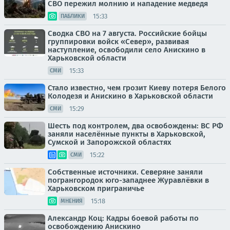
СВО пережил молнию и нападение медведя
15:33
ПАБЛИКИ
Сводка СВО на 7 августа. Российские бойцы
группировки войск «Север», развивая
наступление, освободили село Анискино в
Харьковской области
15:33
СМИ
Стало известно, чем грозит Киеву потеря Белого
Колодезя и Анискино в Харьковской области
15:29
СМИ
Шесть под контролем, два освобождены: ВС РФ
заняли населённые пункты в Харьковской,
Сумской и Запорожской областях
15:22
СМИ
Собственные источники. Северяне заняли
погрангородок юго-западнее Журавлёвки в
Харьковском приграничье
15:18
МНЕНИЯ
Александр Коц: Кадры боевой работы по
освобождению Анискино