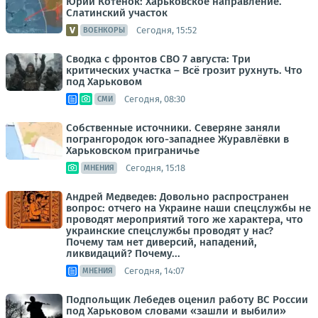
Юрий Котенок: Харьковское направление.
Слатинский участок
Сегодня, 15:52
ВОЕНКОРЫ
Сводка с фронтов СВО 7 августа: Три
критических участка – Всё грозит рухнуть. Что
под Харьковом
Сегодня, 08:30
СМИ
Собственные источники. Северяне заняли
погрангородок юго-западнее Журавлёвки в
Харьковском приграничье
Сегодня, 15:18
МНЕНИЯ
Андрей Медведев: Довольно распространен
вопрос: отчего на Украине наши спецслужбы не
проводят мероприятий того же характера, что
украинские спецслужбы проводят у нас?
Почему там нет диверсий, нападений,
ликвидаций? Почему...
Сегодня, 14:07
МНЕНИЯ
Подпольщик Лебедев оценил работу ВС России
под Харьковом словами «зашли и выбили»