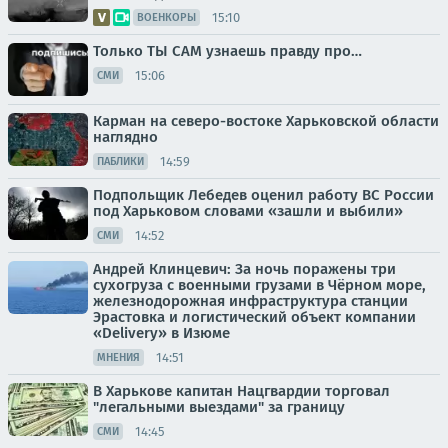
15:10
ВОЕНКОРЫ
Только ТЫ САМ узнаешь правду про…
15:06
СМИ
Карман на северо-востоке Харьковской области
наглядно
14:59
ПАБЛИКИ
Подпольщик Лебедев оценил работу ВС России
под Харьковом словами «зашли и выбили»
14:52
СМИ
Андрей Клинцевич: За ночь поражены три
сухогруза с военными грузами в Чёрном море,
железнодорожная инфраструктура станции
Эрастовка и логистический объект компании
«Delivery» в Изюме
14:51
МНЕНИЯ
В Харькове капитан Нацгвардии торговал
"легальными выездами" за границу
14:45
СМИ