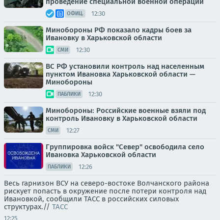
проведение специальной военной операции
12:30
ОФИЦ.
Минобороны РФ показало кадры боев за
Ивановку в Харьковской области
12:30
СМИ
ВС РФ установили контроль над населенным
пунктом Ивановка Харьковской области —
Минобороны
12:30
ПАБЛИКИ
Минобороны: Российские военные взяли под
контроль Ивановку в Харьковской области
12:27
СМИ
Группировка войск "Север" освободила село
Ивановка Харьковской области
12:26
ПАБЛИКИ
Весь гарнизон ВСУ на северо-востоке Волчанского района
рискует попасть в окружение после потери контроля над
Ивановкой, сообщили ТАСС в российских силовых
структурах.//
ТАСС
12:25