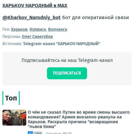
ХАРЬКОV НАРОДНЫЙ в MAX
@Kharkov_Narodniy_bot
бот для оперативной связи
Гео:
Харьков
,
Купянск
,
Волчанск
Персоны:
Олег Синегубов
Источник:
Telegram-канал "ХАРЬКОV НАРОДНЫЙ"
Подписывайтесь на наш Telegram-канал
ПОДПИСАТЬСЯ
Топ
О чём не сказал Путин во время смены высшего
командования? Армия внезапно рванула на
Харьков. Раскрыта причина "возвращения
"львов Кима"
Сегодня, 05:33
СМИ