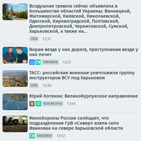
Воздушная тревога сейчас объявлена в
большинстве областей Украины: Винницкой,
Житомирской, Киевской, Николаевской,
Одесской, Кировоградской, Полтавской,
Днепропетровской, Черниговской, Сумской,
Харьковской, а также на...
13:31
СМИ
Ворам везде у них дорога, преступникам везде у
них почет
13:31
ПАБЛИКИ
ТАСС: российские военные уничтожили группу
инструкторов ВСУ под Харьковом
13:30
СМИ
Юрий Котенок: Великобурлукское направление
13:19
ВОЕНКОРЫ
Минобороны России сообщает, что
подразделения ГрВ «Север» взяли село
Ивановка на севере Харьковской области
13:12
ПАБЛИКИ