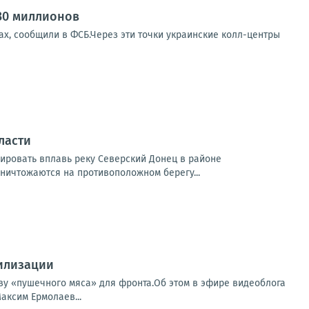
30 миллионов
ах, сообщили в ФСБ.Через эти точки украинские колл-центры
ласти
ировать вплавь реку Северский Донец в районе
ничтожаются на противоположном берегу...
билизации
ву «пушечного мяса» для фронта.Об этом в эфире видеоблога
аксим Ермолаев...