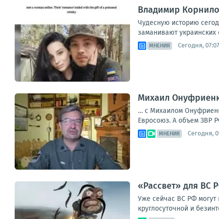
Владимир Корнилов
Чудесную историю сегод
заманивают украинских с
Сегодня, 07:0
МНЕНИЯ
Михаил Онуфриенко
… с Михаилом Онуфриенко
Евросоюз. А объем ЗВР Р
Сегодня, 0
МНЕНИЯ
«Рассвет» для ВС Р
Уже сейчас ВС РФ могут 
круглосуточной и безинт