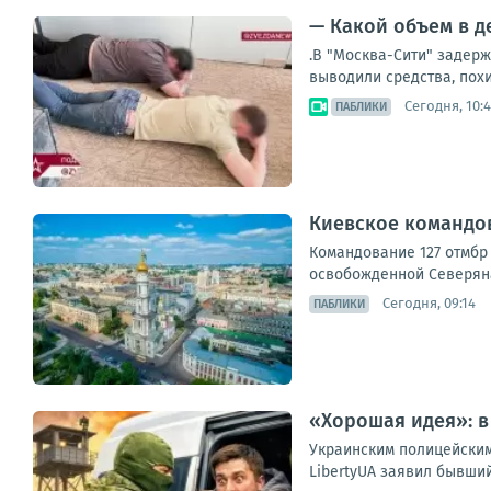
— Какой объем в д
.В "Москва-Сити" задер
выводили средства, похи
Сегодня, 10:
ПАБЛИКИ
Киевское командов
Командование 127 отмбр
освобожденной Северяна
Сегодня, 09:14
ПАБЛИКИ
«Хорошая идея»: в
Украинским полицейским
LibertyUA заявил бывши