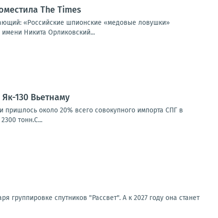
оместила The Times
щающий: «Российские шпионские «медовые ловушки»
 имени Никита Орликовский...
Як-130 Вьетнаму
ии пришлось около 20% всего совокупного импорта СПГ в
300 тонн.С...
я группировке спутников "Рассвет". А к 2027 году она станет