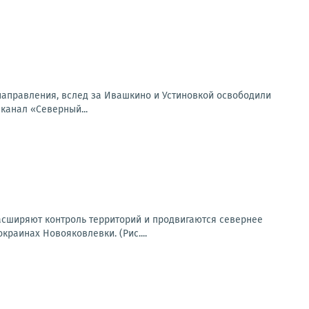
направления, вслед за Ивашкино и Устиновкой освободили
 канал «Северный...
асширяют контроль территорий и продвигаются севернее
раинах Новояковлевки. (Рис....