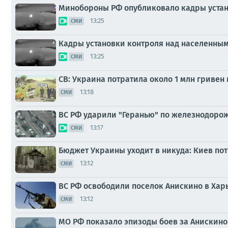
Минобороны РФ опубликовало кадры устан
13:25
СМИ
Кадры установки контроля над населенны
13:25
СМИ
СВ: Украина потратила около 1 млн гривен
13:18
СМИ
ВС РФ ударили "Геранью" по железнодорож
13:17
СМИ
Бюджет Украины уходит в никуда: Киев пот
13:12
СМИ
ВС РФ освободили поселок Анискино в Хар
13:12
СМИ
МО РФ показало эпизоды боев за Анискино