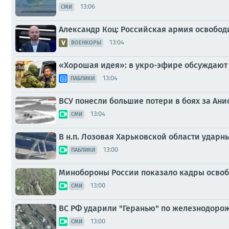
13:06
СМИ
Александр Коц: Российская армия освобод
13:04
ВОЕНКОРЫ
«Хорошая идея»: в укро-эфире обсуждают
13:04
ПАБЛИКИ
ВСУ понесли большие потери в боях за Ани
13:04
СМИ
В н.п. Лозовая Харьковской области удар
13:00
ПАБЛИКИ
Минобороны России показало кадры освоб
13:00
СМИ
ВС РФ ударили "Геранью" по железнодорож
13:00
СМИ