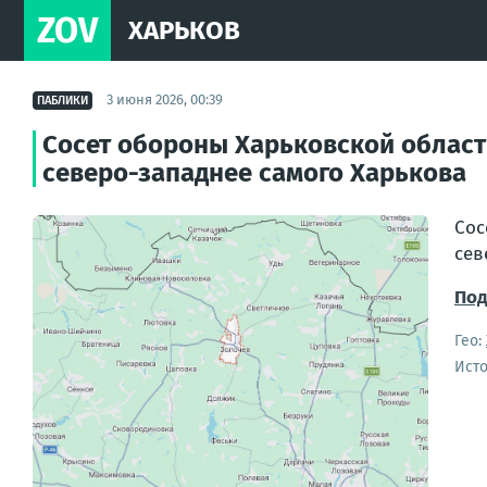
ZOV
ХАРЬКОВ
3 июня 2026, 00:39
ПАБЛИКИ
Сосет обороны Харьковской област
северо-западнее самого Харькова
Сос
сев
Под
Гео:
Ист