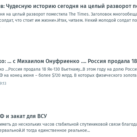
: Чудесную историю сегодня на целый разворот п
ня на целый разворот поместила The Times. Заголовок многообе
олдат, что стоит им жизни».Итак, читаем. Некий молодой солдат по
7
: … с Михаилом Онуфриенко …. Россия продала 18 
 …Россия продала 18 Як-130 Вьетнаму...В этом году на долю Росс
Ф на конец июня – более $720 млрд. В которых физического золота 2
9:13
Ф и закат для ВСУ
иметь до нескольких часов стабильной спутиниковой связи благодар
ервальной.И тогда единственное реальное...