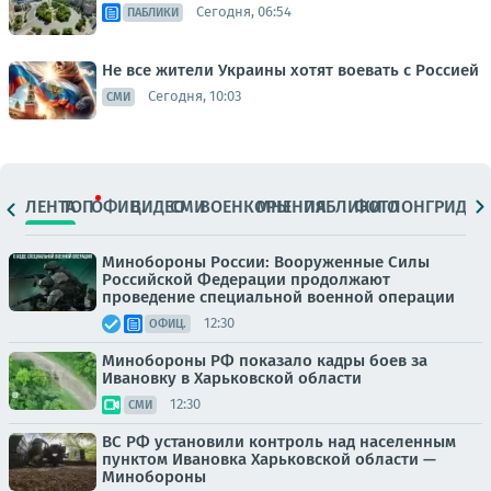
Сегодня, 06:54
ПАБЛИКИ
Не все жители Украины хотят воевать с Россией
Сегодня, 10:03
СМИ
ЛЕНТА
ТОП
ОФИЦ.
ВИДЕО
СМИ
ВОЕНКОРЫ
МНЕНИЯ
ПАБЛИКИ
ФОТО
ЛОНГРИДЫ
Минобороны России: Вооруженные Силы
Российской Федерации продолжают
проведение специальной военной операции
12:30
ОФИЦ.
Минобороны РФ показало кадры боев за
Ивановку в Харьковской области
12:30
СМИ
ВС РФ установили контроль над населенным
пунктом Ивановка Харьковской области —
Минобороны