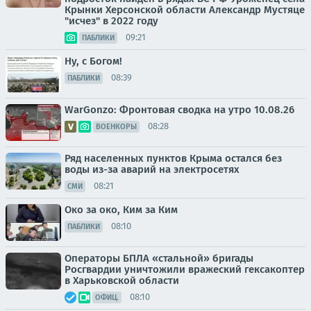
Крынки Херсонской области Александр Мустяце
"исчез" в 2022 году
09:21
ПАБЛИКИ
Ну, с Богом!
08:39
ПАБЛИКИ
WarGonzo: Фронтовая сводка на утро 10.08.26
08:28
ВОЕНКОРЫ
Ряд населенных пунктов Крыма остался без
воды из-за аварий на электросетях
08:21
СМИ
Око за око, Ким за Ким
08:10
ПАБЛИКИ
Операторы БПЛА «стальной» бригады
Росгвардии уничтожили вражеский гексакоптер
в Харьковской области
08:10
ОФИЦ.