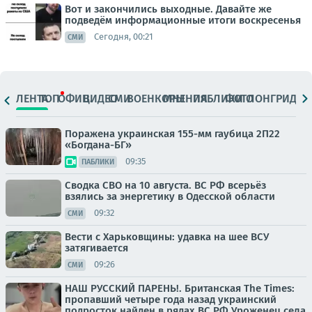
Вот и закончились выходные. Давайте же
подведём информационные итоги воскресенья
Сегодня, 00:21
СМИ
ЛЕНТА
ТОП
ОФИЦ.
ВИДЕО
СМИ
ВОЕНКОРЫ
МНЕНИЯ
ПАБЛИКИ
ФОТО
ЛОНГРИДЫ
Поражена украинская 155-мм гаубица 2П22
«Богдана-БГ»
09:35
ПАБЛИКИ
Сводка СВО на 10 августа. ВС РФ всерьёз
взялись за энергетику в Одесской области
09:32
СМИ
Вести с Харьковщины: удавка на шее ВСУ
затягивается
09:26
СМИ
НАШ РУССКИЙ ПАРЕНЬ!. Британская The Times:
пропавший четыре года назад украинский
подросток найден в рядах ВС РФ Уроженец села