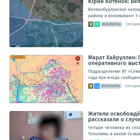
Юрий Котенок: Ве
Великобурлукское напра
района и взламывают 1-й
Сегодня
ВОЕНКОРЫ
Марат Хайруллин: 
оперативного выст
Подразделения ВГ «Севе
года Как вчера сообщил
Сегодня,
ВОЕНКОРЫ
Жители освобождён
рассказали о случ
Четыре человека из сел
Тополями, в какой-то мо