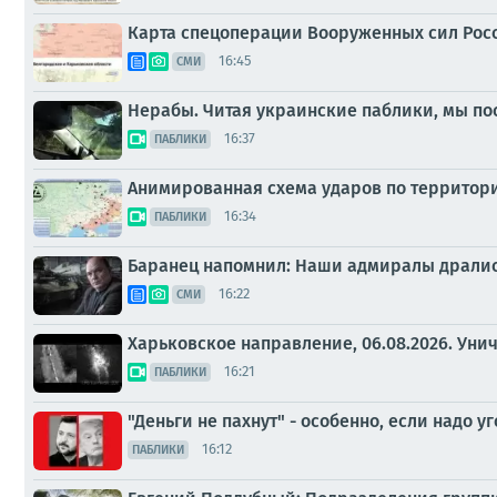
Карта спецоперации Вооруженных сил Росс
16:45
СМИ
Нерабы. Читая украинские паблики, мы пос
16:37
ПАБЛИКИ
Анимированная схема ударов по территории 
16:34
ПАБЛИКИ
Баранец напомнил: Наши адмиралы дрались,
16:22
СМИ
Харьковское направление, 06.08.2026. Уни
16:21
ПАБЛИКИ
"Деньги не пахнут" - особенно, если надо уг
16:12
ПАБЛИКИ