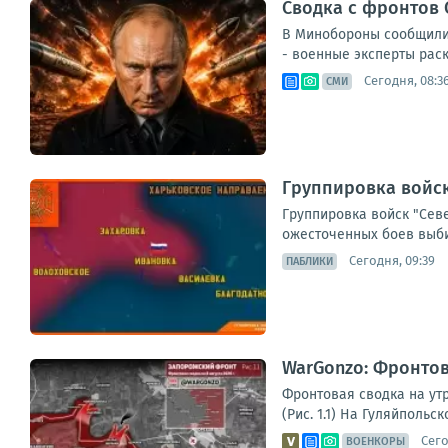
Сводка с фронтов 
В Минобороны сообщили 
- военные эксперты раскр
Сегодня, 08:3
СМИ
Группировка войск
Группировка войск "Севе
ожесточенных боев выби
Сегодня, 09:39
ПАБЛИКИ
WarGonzo: Фронтова
Фронтовая сводка на ут
(Рис. 1.1) На Гуляйполь
Сего
ВОЕНКОРЫ