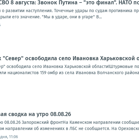
СВО 8 августа: Звонок Путина – "это финал". НАТО 
о развитии наступления. Точечные удары по судам противника пр
ыли его значение. "Мы в ударе, они в угаре" В...
6
 "Север" освободила село Ивановка Харьковской о
р" освободила село Ивановка Харьковской области!Штурмовые подр
ли националистов 159 омбр из села Ивановка Волчанского района
я сводка на утро 08.08.26
ро 08.08.26 Запорожский фронтНа Каменском направлении сообща
ском направлении об изменениях в ЛБС не сообщается. На Ореховск
дня, 11:06