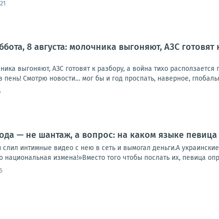
21
ббота, 8 августа: молочника выгоняют, АЗС готовят 
очника выгоняют, АЗС готовят к разбору, а война тихо расползаетс
в пень! Смотрю новости… мог бы и год проспать, наверное, глобальн
4
ода — не шантаж, а вопрос: на каком языке певица
слил интимные видео с нею в сеть и вымогал деньги.А украинские
о национальная измена!»Вместо того чтобы послать их, певица опра
6