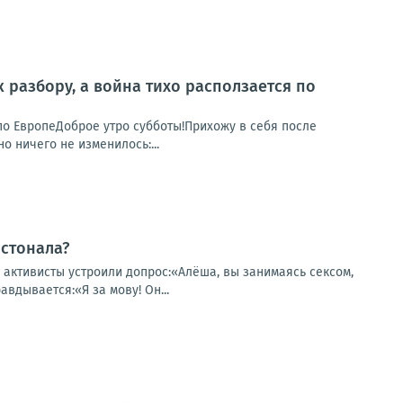
к разбору, а война тихо расползается по
я по ЕвропеДоброе утро субботы!Прихожу в себя после
о ничего не изменилось:...
 стонала?
 активисты устроили допрос:«Алёша, вы занимаясь сексом,
вдывается:«Я за мову! Он...