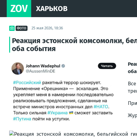
ZOV
ХАРЬКОВ
25 мая 2026, 18:36
ФОТО
Реакция эстонской комсомолки, бе
оба события
Реа
оба
Все
тре
При
Жур