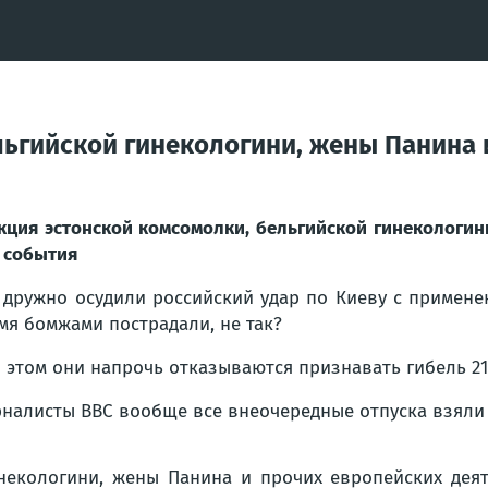
льгийской гинекологини, жены Панина 
кция эстонской комсомолки, бельгийской гинекологин
 события
 дружно осудили российский удар по Киеву с примене
мя бомжами пострадали, не так?
 этом они напрочь отказываются признавать гибель 21
налисты BBC вообще все внеочередные отпуска взяли и