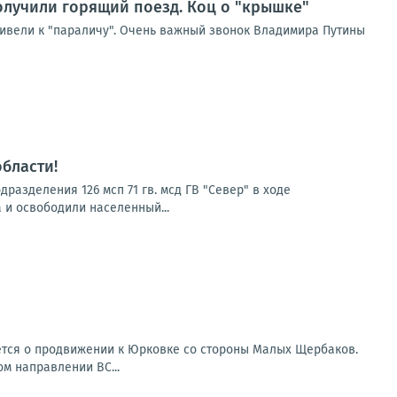
получили горящий поезд. Коц о "крышке"
ивели к "параличу". Очень важный звонок Владимира Путины
бласти!
азделения 126 мсп 71 гв. мсд ГВ "Север" в ходе
 и освободили населенный...
ется о продвижении к Юрковке со стороны Малых Щербаков.
ом направлении ВС...