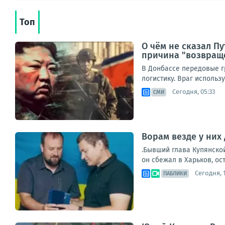
Топ
О чём не сказал П
причина "возвращ
В Донбассе передовые г
логистику. Враг использ
Сегодня, 05:33
СМИ
Ворам везде у них 
.Бывший глава Купянско
он сбежал в Харьков, ос
Сегодня, 1
ПАБЛИКИ