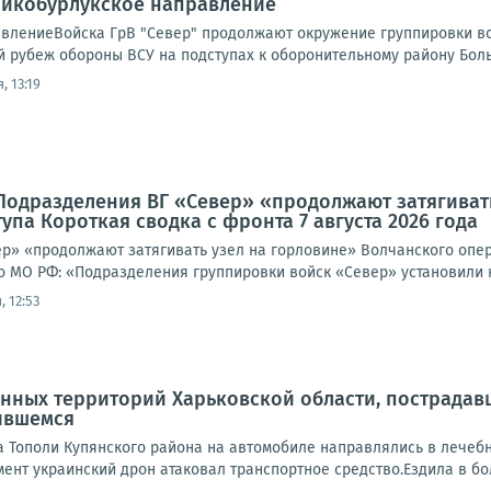
ликобурлукское направление
влениеВойска ГрВ "Север" продолжают окружение группировки во
 рубеж обороны ВСУ на подступах к оборонительному району Больш
, 13:19
Подразделения ВГ «Север» «продолжают затягиват
упа Короткая сводка с фронта 7 августа 2026 года
р» «продолжают затягивать узел на горловине» Волчанского опера
о МО РФ: «Подразделения группировки войск «Север» установили к
 12:53
ных территорий Харьковской области, пострадавш
ившемся
а Тополи Купянского района на автомобиле направлялись в лечебн
мент украинский дрон атаковал транспортное средство.Ездила в бол