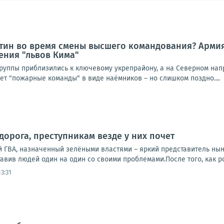
утин во время смены высшего командования? Армия
ения "львов Кима"
руппы приблизились к ключевому укрепрайону, а на Северном на
ует "пожарные команды" в виде наёмников – но слишком поздно....
дорога, преступникам везде у них почет
й ГВА, назначенный зелёными властями – яркий представитель нын
тавив людей один на один со своими проблемами.После того, как ро
3:31