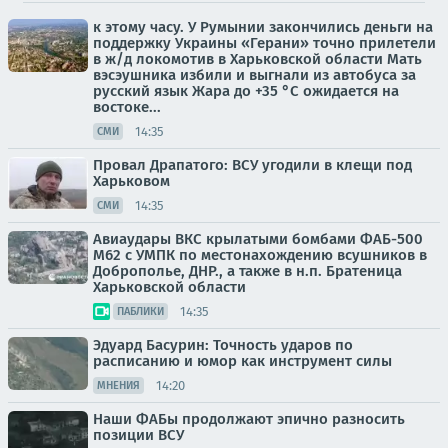
к этому часу. У Румынии закончились деньги на
поддержку Украины «Герани» точно прилетели
в ж/д локомотив в Харьковской области Мать
вэсэушника избили и выгнали из автобуса за
русский язык Жара до +35 °С ожидается на
востоке...
14:35
СМИ
Провал Драпатого: ВСУ угодили в клещи под
Харьковом
14:35
СМИ
Авиаудары ВКС крылатыми бомбами ФАБ-500
М62 с УМПК по местонахождению всушников в
Доброполье, ДНР., а также в н.п. Братеница
Харьковской области
14:35
ПАБЛИКИ
Эдуард Басурин: Точность ударов по
расписанию и юмор как инструмент силы
14:20
МНЕНИЯ
Наши ФАБы продолжают эпично разносить
позиции ВСУ