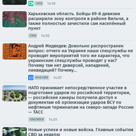
14:19
СМИ
Харьковская область. Бойцы 69-й дивизии
расширили зону контроля в районе Вильчи, а
также полностью зачистили сам населённый
пункт
14:10
СМИ
Андрей Медведев: Довольно распространен
вопрос: отчего на Украине наши спецслужбы не
проводят мероприятий того же характера, что
украинские спецслужбы проводят у нас?
Почему там нет диверсий, нападений,
ликвидаций? Почему...
14:07
МНЕНИЯ
НАТО принимает непосредственное участие в
подготовке ударов по российской территории,
— российские хакеры получили доступ к
документам об организации ударов ВСУ по
нефтяным терминалам на северо-западе России
— ТАСС
14:01
ПАБЛИКИ
Новые успехи и новые войска. Главные события
СВО за неделю