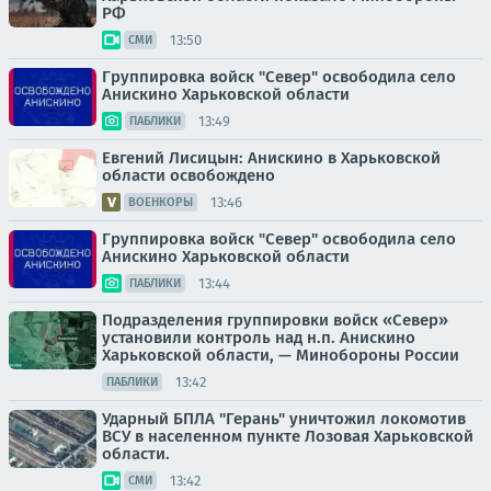
РФ
13:50
СМИ
Группировка войск "Север" освободила село
Анискино Харьковской области
13:49
ПАБЛИКИ
Евгений Лисицын: Анискино в Харьковской
области освобождено
13:46
ВОЕНКОРЫ
Группировка войск "Север" освободила село
Анискино Харьковской области
13:44
ПАБЛИКИ
Подразделения группировки войск «Север»
установили контроль над н.п. Анискино
Харьковской области, — Минобороны России
13:42
ПАБЛИКИ
Ударный БПЛА "Герань" уничтожил локомотив
ВСУ в населенном пункте Лозовая Харьковской
области.
13:42
СМИ