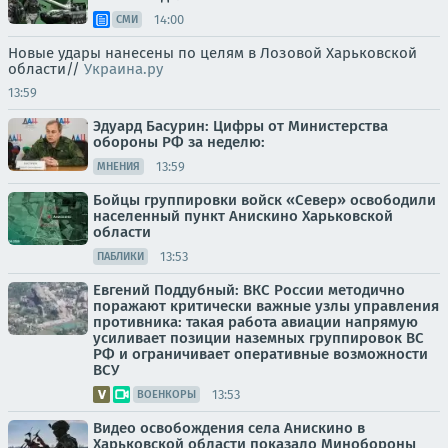
14:00
СМИ
Новые удары нанесены по целям в Лозовой Харьковской
области//
Украина.ру
13:59
Эдуард Басурин: Цифры от Министерства
обороны РФ за неделю:
13:59
МНЕНИЯ
Бойцы группировки войск «Север» освободили
населенный пункт Анискино Харьковской
области
13:53
ПАБЛИКИ
Евгений Поддубный: ВКС России методично
поражают критически важные узлы управления
противника: такая работа авиации напрямую
усиливает позиции наземных группировок ВС
РФ и ограничивает оперативные возможности
ВСУ
13:53
ВОЕНКОРЫ
Видео освобождения села Анискино в
Харьковской области показало Минобороны