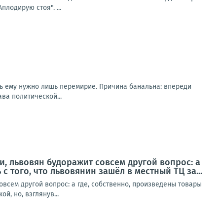
лодирую стоя". ...
рь ему нужно лишь перемирие. Причина банальна: впереди
ва политической...
и, львовян будоражит совсем другой вопрос: а
с того, что львовянин зашёл в местный ТЦ за...
овсем другой вопрос: а где, собственно, произведены товары
й, но, взглянув...