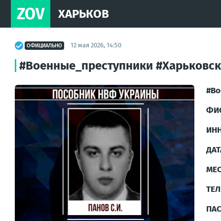
ZOV
ХАРЬКОВ
12 мая 2026, 14:50
ОФИЦИАЛЬНО
#Военные_преступники #Харьковск
#Во
ФИ
ИН
ДАТ
МЕ
ТЕ
ПАС