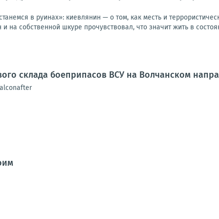
анемся в руинах»: киевлянин — о том, как месть и террористическ
и на собственной шкуре прочувствовал, что значит жить в состоян
вого склада боеприпасов ВСУ на Волчанском напр
alconafter
оим