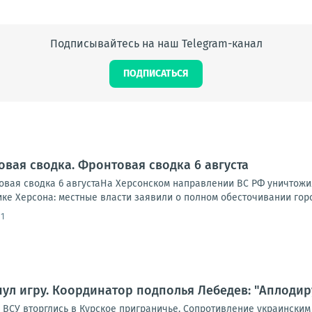
Подписывайтесь на наш Telegram-канал
ПОДПИСАТЬСЯ
овая сводка. Фронтовая сводка 6 августа
вая сводка 6 августаНа Херсонском направлении ВС РФ уничтожи
ике Херсона: местные власти заявили о полном обесточивании города
11
ул игру. Координатор подполья Лебедев: "Аплодир
а ВСУ вторглись в Курское приграничье. Сопротивление украински