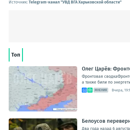
Источник:
Telegram-канал "УВД ВГА Харьковской области"
Топ
Олег Царёв: Фронт
Фронтовая сводкаФронто
а также били по энергет
Вчера, 19:
МНЕНИЯ
Белоусов переверн
Два года назад 6 август