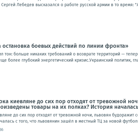
Сергей Лебедев высказался о работе русской армии в то время: "Ап
 остановка боевых действий по линии фронта»
ил тон: больше никаких требований о возврате территорий — тепе
еще более глубокий энергетический кризис.Украинский политик, гла
ока киевляне до сих пор отходят от тревожной ноч
роизведены товары на их полках? История началась 
ляне до сих пор отходят от тревожной ночи, львовян будоражит с
алась с того, что львовянин зашёл в местный ТЦ за новой футболко
36