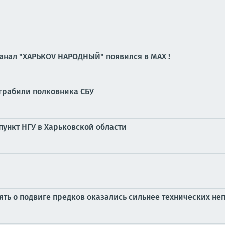
канал "ХАРЬКОV НАРОДНЫЙ" появился в MAX !
грабили полковника СБУ
ункт НГУ в Харьковской области
ять о подвиге предков оказались сильнее технических не