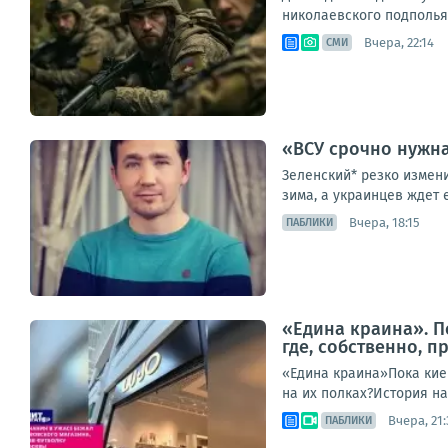
николаевского подполья 
Вчера, 22:14
СМИ
«ВСУ срочно нужна
Зеленский* резко измен
зима, а украинцев ждет 
Вчера, 18:15
ПАБЛИКИ
«Едина краина». П
где, собственно, п
«Едина краина»Пока киев
на их полках?История нач
Вчера, 21:
ПАБЛИКИ