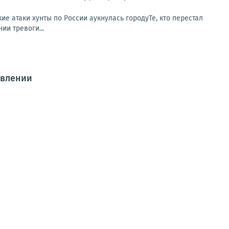
ие атаки хунты по России аукнулась городуТе, кто перестал
ии тревоги...
авлении