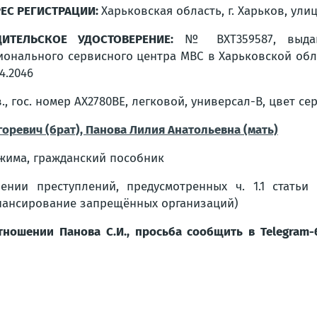
ЕС РЕГИСТРАЦИИ:
Харьковская область, г. Харьков, улица
ДИТЕЛЬСКОЕ УДОСТОВЕРЕНИЕ:
№ ВХТ359587, выдан
ионального сервисного центра МВС в Харьковской област
04.2046
., гос. номер АХ2780ВЕ, легковой, универсал-B, цвет серы
горевич (брат), Панова Лилия Анатольевна (мать)
ежима, гражданский пособник
ении преступлений, предусмотренных ч. 1.1 статьи 
инансирование запрещённых организаций)
ношении Панова С.И., просьба сообщить в Telegram-