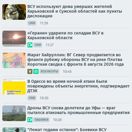
ВСУ используют дома умерших жителей
Харьковской и Сумской областей как пункты
дислокации
11:39
СМИ
«Герани» ударили по складам ВСУ в
Харьковской области
11:27
СМИ
Марат Хайруллин: ВГ Север продвигается во
фланги рубежу обороны ВСУ на реке Плотва
Короткая сводка с фронта 8 августа 2026 года
10:46
ВОЕНКОРЫ
В Одессе во время ночной атаки были
повреждены объекты энергетики, подтверждает
ДТЭК
10:30
СМИ
Дроны ВСУ снова долетели до Уфы — враг
пытался атаковать промышленные предприятия
10:28
ПАБЛИКИ
"Лежат годами останки": Боевики ВСУ