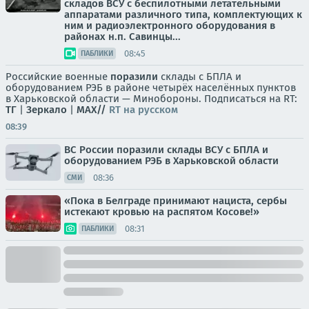
складов ВСУ с беспилотными летательными
аппаратами различного типа, комплектующих к
ним и радиоэлектронного оборудования в
районах н.п. Савинцы...
08:45
ПАБЛИКИ
Российские военные
поразили
склады с БПЛА и
оборудованием РЭБ в районе четырёх населённых пунктов
в Харьковской области — Минобороны. Подписаться на RT:
ТГ
|
Зеркало
|
MAX//
RT на русском
08:39
ВС России поразили склады ВСУ с БПЛА и
оборудованием РЭБ в Харьковской области
08:36
СМИ
«Пока в Белграде принимают нациста, сербы
истекают кровью на распятом Косове!»
08:31
ПАБЛИКИ