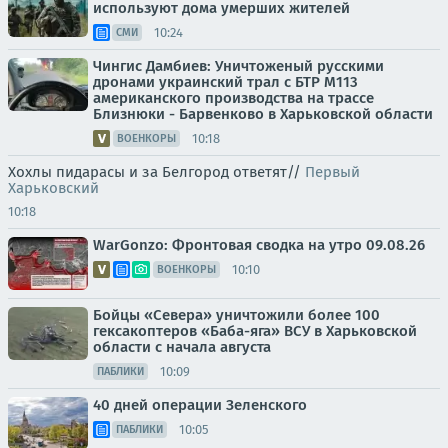
используют дома умерших жителей
10:24
СМИ
Чингис Дамбиев: Уничтоженый русскими
дронами украинский трал с БТР М113
американского производства на трассе
Близнюки - Барвенково в Харьковской области
10:18
ВОЕНКОРЫ
Хохлы пидарасы и за Белгород ответят//
Первый
Харьковский
10:18
WarGonzo: Фронтовая сводка на утро 09.08.26
10:10
ВОЕНКОРЫ
Бойцы «Севера» уничтожили более 100
гексакоптеров «Баба-яга» ВСУ в Харьковской
области с начала августа
10:09
ПАБЛИКИ
40 дней операции Зеленского
10:05
ПАБЛИКИ