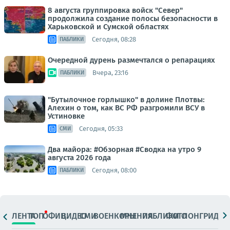
8 августа группировка войск "Север"
продолжила создание полосы безопасности в
Харьковской и Сумской областях
Сегодня, 08:28
ПАБЛИКИ
Очередной дурень размечтался о репарациях
Вчера, 23:16
ПАБЛИКИ
"Бутылочное горлышко" в долине Плотвы:
Алехин о том, как ВС РФ разгромили ВСУ в
Устиновке
Сегодня, 05:33
СМИ
Два майора: #Обзорная #Сводка на утро 9
августа 2026 года
Сегодня, 08:00
ПАБЛИКИ
ЛЕНТА
ТОП
ОФИЦ.
ВИДЕО
СМИ
ВОЕНКОРЫ
МНЕНИЯ
ПАБЛИКИ
ФОТО
ЛОНГРИДЫ