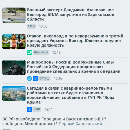
Военный эксперт Дандыкин: Атаковавшие
Белгород БПЛА запустили из Харьковской
области
13:03
СМИ
Отакои, пчеловод и по недоразумению третий
президент Украины Виктор Ющенко получил
новую должность
12:48
ПАБЛИКИ
Минобороны России: Вооруженные Силы
Российской Федерации продолжают
проведение специальной военной операции
12:24
ОФИЦ.
Сегодня в связи с аварийно-ремонтными
работами на сетях будет ограничено
водоснабжение, сообщили в ГУП РК "Вода
Крыма"
12:14
СМИ
ВС РФ освободили Торецкое и Васютинское в ДНР,
сообщило Минобороны.//
Первый Харьковский