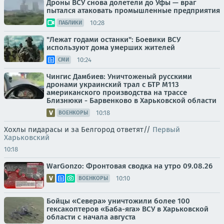
Дроны ВСУ снова долетели до Уфы — враг
пытался атаковать промышленные предприятия
10:28
ПАБЛИКИ
"Лежат годами останки": Боевики ВСУ
используют дома умерших жителей
10:24
СМИ
Чингис Дамбиев: Уничтоженый русскими
дронами украинский трал с БТР М113
американского производства на трассе
Близнюки - Барвенково в Харьковской области
10:18
ВОЕНКОРЫ
Хохлы пидарасы и за Белгород ответят//
Первый
Харьковский
10:18
WarGonzo: Фронтовая сводка на утро 09.08.26
10:10
ВОЕНКОРЫ
Бойцы «Севера» уничтожили более 100
гексакоптеров «Баба-яга» ВСУ в Харьковской
области с начала августа