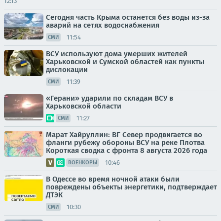
12:13
Сегодня часть Крыма останется без воды из-за
аварий на сетях водоснабжения
11:54
СМИ
ВСУ используют дома умерших жителей
Харьковской и Сумской областей как пункты
дислокации
11:39
СМИ
«Герани» ударили по складам ВСУ в
Харьковской области
11:27
СМИ
Марат Хайруллин: ВГ Север продвигается во
фланги рубежу обороны ВСУ на реке Плотва
Короткая сводка с фронта 8 августа 2026 года
10:46
ВОЕНКОРЫ
В Одессе во время ночной атаки были
повреждены объекты энергетики, подтверждает
ДТЭК
10:30
СМИ