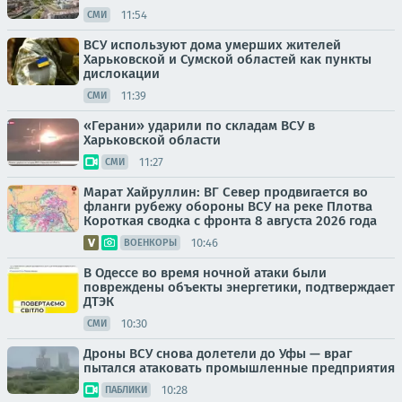
11:54
СМИ
ВСУ используют дома умерших жителей
Харьковской и Сумской областей как пункты
дислокации
11:39
СМИ
«Герани» ударили по складам ВСУ в
Харьковской области
11:27
СМИ
Марат Хайруллин: ВГ Север продвигается во
фланги рубежу обороны ВСУ на реке Плотва
Короткая сводка с фронта 8 августа 2026 года
10:46
ВОЕНКОРЫ
В Одессе во время ночной атаки были
повреждены объекты энергетики, подтверждает
ДТЭК
10:30
СМИ
Дроны ВСУ снова долетели до Уфы — враг
пытался атаковать промышленные предприятия
10:28
ПАБЛИКИ