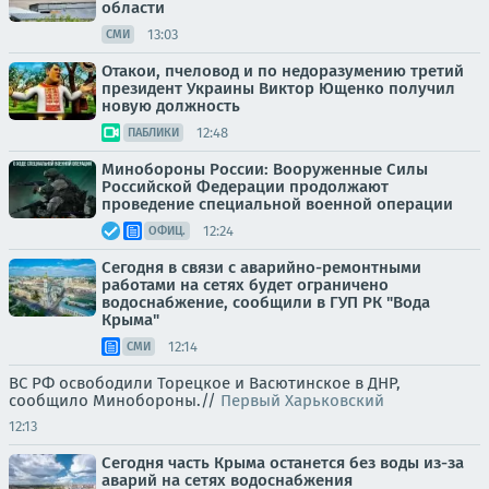
области
13:03
СМИ
Отакои, пчеловод и по недоразумению третий
президент Украины Виктор Ющенко получил
новую должность
12:48
ПАБЛИКИ
Минобороны России: Вооруженные Силы
Российской Федерации продолжают
проведение специальной военной операции
12:24
ОФИЦ.
Сегодня в связи с аварийно-ремонтными
работами на сетях будет ограничено
водоснабжение, сообщили в ГУП РК "Вода
Крыма"
12:14
СМИ
ВС РФ освободили Торецкое и Васютинское в ДНР,
сообщило Минобороны.//
Первый Харьковский
12:13
Сегодня часть Крыма останется без воды из-за
аварий на сетях водоснабжения