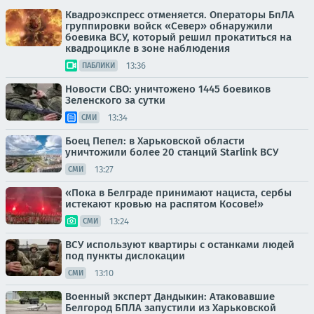
Квадроэкспресс отменяется. Операторы БпЛА
группировки войск «Север» обнаружили
боевика ВСУ, который решил прокатиться на
квадроцикле в зоне наблюдения
13:36
ПАБЛИКИ
Новости СВО: уничтожено 1445 боевиков
Зеленского за сутки
13:34
СМИ
Боец Пепел: в Харьковской области
уничтожили более 20 станций Starlink ВСУ
13:27
СМИ
«Пока в Белграде принимают нациста, сербы
истекают кровью на распятом Косове!»
13:24
СМИ
ВСУ используют квартиры с останками людей
под пункты дислокации
13:10
СМИ
Военный эксперт Дандыкин: Атаковавшие
Белгород БПЛА запустили из Харьковской