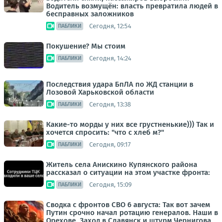
Водитель возмущён: власть превратила людей в
бесправных заложников
Сегодня, 12:54
ПАБЛИКИ
Покушение? Мы стоим
Сегодня, 14:24
ПАБЛИКИ
Последствия удара БпЛА по ЖД станции в
Лозовой Харьковской области
Сегодня, 13:38
ПАБЛИКИ
Какие-то морды у них все грустненькие))) Так и
хочется спросить: "что с хлеб м?"
Сегодня, 09:17
ПАБЛИКИ
Житель села Анискино Купянского района
рассказал о ситуации на этом участке фронта:
Сегодня, 15:09
ПАБЛИКИ
Сводка с фронтов СВО 6 августа: Так вот зачем
Путин срочно начал ротацию генералов. Наши в
Орехове. Заход в Славянск и штурм Чернигова