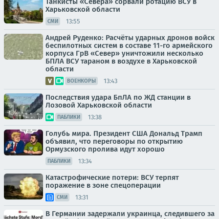
Танкисты «Севера» сорвали ротацию ВСУ в
Харьковской области
13:55
СМИ
Андрей Руденко: Расчёты ударных дронов войск
беспилотных систем в составе 11-го армейского
корпуса ГрВ «Север» уничтожили несколько
БПЛА ВСУ тараном в воздухе в Харьковской
области
13:43
ВОЕНКОРЫ
Последствия удара БпЛА по ЖД станции в
Лозовой Харьковской области
13:38
ПАБЛИКИ
Голубь мира. Президент США Дональд Трамп
объявил, что переговоры по открытию
Ормузского пролива идут хорошо
13:34
ПАБЛИКИ
Катастрофические потери: ВСУ терпят
поражение в зоне спецоперации
13:31
СМИ
В Германии задержали украинца, следившего за