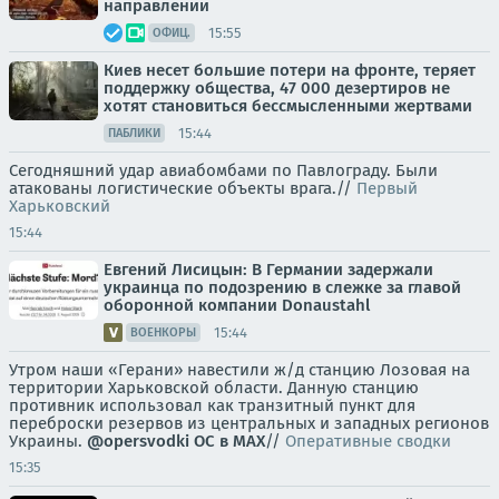
направлении
15:55
ОФИЦ.
Киев несет большие потери на фронте, теряет
поддержку общества, 47 000 дезертиров не
хотят становиться бессмысленными жертвами
15:44
ПАБЛИКИ
Сегодняшний удар авиабомбами по Павлограду. Были
атакованы логистические объекты врага.//
Первый
Харьковский
15:44
Евгений Лисицын: В Германии задержали
украинца по подозрению в слежке за главой
оборонной компании Donaustahl
15:44
ВОЕНКОРЫ
Утром наши «Герани» навестили ж/д станцию Лозовая на
территории Харьковской области. Данную станцию
противник использовал как транзитный пункт для
переброски резервов из центральных и западных регионов
Украины.
@opersvodki
ОС в MAX
//
Оперативные сводки
15:35