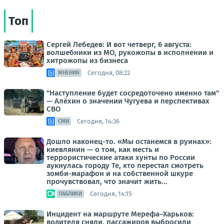
Топ
Сергей Лебедев: И вот четверг, 6 августа:
волшебники из МО, рукожопы в исполнении и
хитрожопы из бизнеса
Сегодня, 08:22
МНЕНИЯ
"Наступление будет сосредоточено именно там"
— Алёхин о значении Чугуева и перспективах
СВО
Сегодня, 14:36
СМИ
Дошло наконец-то. «Мы останемся в руинах»:
киевлянин — о том, как месть и
террористические атаки хунты по России
аукнулась городу Те, кто перестал смотреть
зомби-марафон и на собственной шкуре
прочувствовал, что значит жить...
Сегодня, 14:15
ПАБЛИКИ
Инцидент на маршруте Мерефа–Харьков:
водителя сняли, пассажиров выбросили