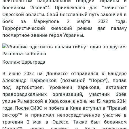
лейтенантом национальной гвардии Украины и
боевиком "Азова"*. Привлекался для "зачисток"
Одесской области. Свой бесславный путь закончил в
боях за Мариуполь 2 марта 2022 года.
Террористический киевский режим дал палачу
посмертное звание героя Украины.
Коллаж Царьграда
В июне 2022 на Донбассе отправился к Бандере
Александр Парфенков (позывной "Порф"), попав
под артобстрел. Уроженец Харькова, активист
праворадикальных организаций, участник боёв
улице Рымарской в Харькове в ночь на 15 марта 2014
года. После СИЗО и побега в Киев вступил в "Правый
сектор"* и принимал непосредственное участие в
трагедии 2 мая в Одессе. Также был боевиком
"Азова"*, после служил в 54-й отдельной