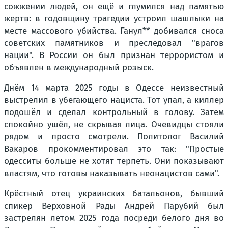
сожжении людей, он ещё и глумился над памятью
жертв: в годовщину трагедии устроил шашлыки на
месте массового убийства. Ганул** добивался сноса
советских памятников и преследовал "врагов
нации". В России он был признан террористом и
объявлен в международный розыск.
Днём 14 марта 2025 годы в Одессе неизвестный
выстрелил в убегающего нациста. Тот упал, а киллер
подошёл и сделал контрольный в голову. Затем
спокойно ушёл, не скрывая лица. Очевидцы стояли
рядом и просто смотрели. Политолог Василий
Вакаров прокомментировал это так: "Простые
одесситы больше не хотят терпеть. Они показывают
властям, что готовы наказывать неонацистов сами".
Крёстный отец украинских батальонов, бывший
спикер Верховной Рады Андрей Парубий был
застрелян летом 2025 года посреди белого дня во