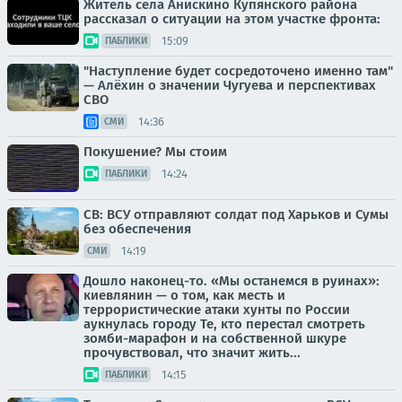
Житель села Анискино Купянского района
рассказал о ситуации на этом участке фронта:
15:09
ПАБЛИКИ
"Наступление будет сосредоточено именно там"
— Алёхин о значении Чугуева и перспективах
СВО
14:36
СМИ
Покушение? Мы стоим
14:24
ПАБЛИКИ
СВ: ВСУ отправляют солдат под Харьков и Сумы
без обеспечения
14:19
СМИ
Дошло наконец-то. «Мы останемся в руинах»:
киевлянин — о том, как месть и
террористические атаки хунты по России
аукнулась городу Те, кто перестал смотреть
зомби-марафон и на собственной шкуре
прочувствовал, что значит жить...
14:15
ПАБЛИКИ