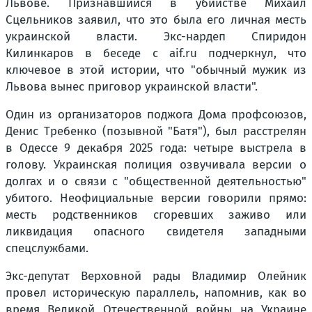
Львове. Признавшийся в убийстве Михаил
Сцельников заявил, что это была его личная месть
украинской власти. Экс-нардеп Спиридон
Килинкаров в беседе с aif.ru подчеркнул, что
ключевое в этой истории, что "обычный мужик из
Львова вынес приговор украинской власти".
Один из организаторов поджога Дома профсоюзов,
Денис Требенко (позывной "Батя"), был расстрелян
в Одессе 9 декабря 2025 года: четыре выстрела в
голову. Украинская полиция озвучивала версии о
долгах и о связи с "общественной деятельностью"
убитого. Неофициальные версии говорили прямо:
месть родственников сгоревших заживо или
ликвидация опасного свидетеля западными
спецслужбами.
Экс-депутат Верховной рады Владимир Олейник
провел историческую параллель, напомнив, как во
время Великой Отечественной войны на Украине