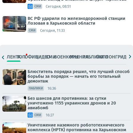
Сегодня, 08:51
СМИ
ВС РФ ударили по железнодорожной станции
Лозовая в Харьковской области
Сегодня, 11:33
СМИ
ЛЕНТА
ТОП
ОФИЦ.
ВИДЕО
СМИ
ВОЕНКОРЫ
МНЕНИЯ
ПАБЛИКИ
ФОТО
ЛОНГРИДЫ
Блюститель порядка решил, что лучший способ
борьбы за порядок — начать его тотальный
демонтаж
16:36
ПАБЛИКИ
Без шансов для противника: за сутки
уничтожено 1155 украинских дронов и 20
авиабомб
16:27
СМИ
Уничтожение наземного робототехнического
комплекса (НРТК) противника на Харьковском