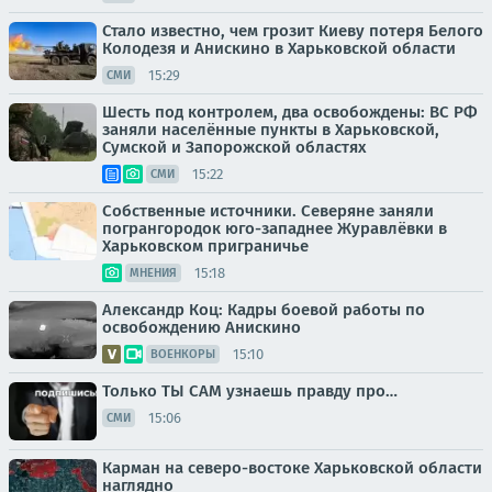
Стало известно, чем грозит Киеву потеря Белого
Колодезя и Анискино в Харьковской области
15:29
СМИ
Шесть под контролем, два освобождены: ВС РФ
заняли населённые пункты в Харьковской,
Сумской и Запорожской областях
15:22
СМИ
Собственные источники. Северяне заняли
погрангородок юго-западнее Журавлёвки в
Харьковском приграничье
15:18
МНЕНИЯ
Александр Коц: Кадры боевой работы по
освобождению Анискино
15:10
ВОЕНКОРЫ
Только ТЫ САМ узнаешь правду про…
15:06
СМИ
Карман на северо-востоке Харьковской области
наглядно