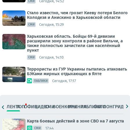
Сегодня, 14:52
СМИ
Стало известно, чем грозит Киеву потеря Белого
Колодезя и Анискино в Харьковской области
Сегодня, 15:29
СМИ
Харьковская область. Бойцы 69-й дивизии
расширили зону контроля в районе Вильчи, а
также полностью зачистили сам населённый
пункт
Сегодня, 14:10
СМИ
Террористы из ГУР Украины пытались атаковать
БЭКами мирных отдыхающих в Ялте
Сегодня, 17:17
ПАБЛИКИ
ЛЕНТА
ТОП
ОФИЦ.
ВИДЕО
СМИ
ВОЕНКОРЫ
МНЕНИЯ
ПАБЛИКИ
ФОТО
ЛОНГРИДЫ
Карта боевых действий в зоне СВО на 7 августа
17:44
СМИ