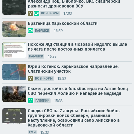
Александр Коц: В яблочко. ВКС снайперски
разносит дроноводов ВСУ
17:03
ВОЕНКОРЫ
Братеница Харьковской области
16:59
ПАБЛИКИ
Похоже ЖД станция в Лозовой надолго вышла
из чата после постоянных прилетов
16:38
ПАБЛИКИ
Юрий Котенок: Харьковское направление.
Слатинский участок
15:52
ВОЕНКОРЫ
Сюжет, достойный блокбастера: на Алтае боец
СВО пережил молнию и нападение медведя
15:33
ПАБЛИКИ
Сводка СВО на 7 августа. Российские бойцы
группировки войск «Север», развивая
наступление, освободили село Анискино в
Харьковской области
15:33
СМИ