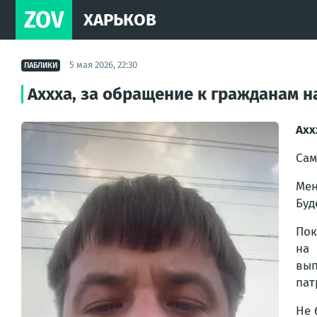
ZOV
ХАРЬКОВ
5 мая 2026, 22:30
ПАБЛИКИ
Аххха, за обращение к гражданам 
Ахх
Сам
Мен
Буд
Пок
на 
вып
пат
Не 