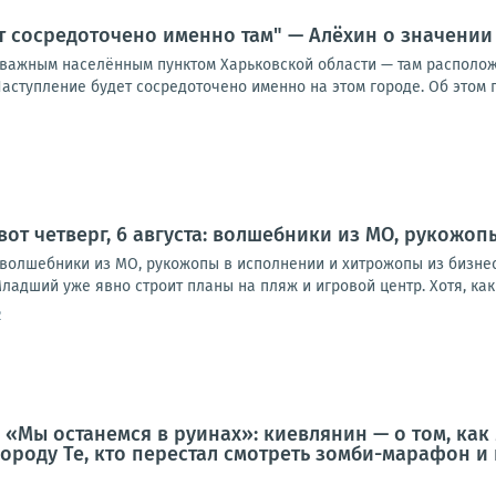
т сосредоточено именно там" — Алёхин о значении
 важным населённым пунктом Харьковской области — там располо
аступление будет сосредоточено именно на этом городе. Об этом п
 вот четверг, 6 августа: волшебники из МО, рукожо
а: волшебники из МО, рукожопы в исполнении и хитрожопы из бизне
ладший уже явно строит планы на пляж и игровой центр. Хотя, как в
2
 «Мы останемся в руинах»: киевлянин — о том, как
городу Те, кто перестал смотреть зомби-марафон и