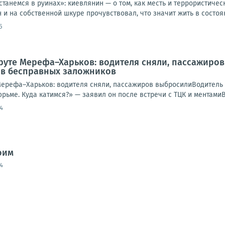
анемся в руинах»: киевлянин — о том, как месть и террористическ
и на собственной шкуре прочувствовал, что значит жить в состоян
5
уте Мерефа–Харьков: водителя сняли, пассажиров
 в бесправных заложников
ерефа–Харьков: водителя сняли, пассажиров выбросилиВодитель 
рьме. Куда катимся?» — заявил он после встречи с ТЦК и ментамиВсё
4
оим
4