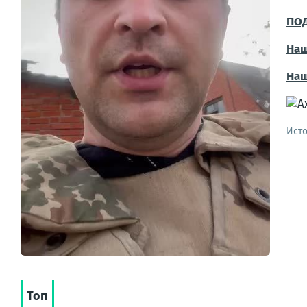
ПО
Наш
На
Ист
Топ