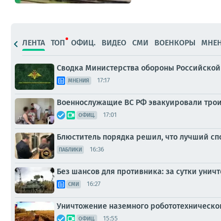
ЛЕНТА
ТОП
ОФИЦ.
ВИДЕО
СМИ
ВОЕНКОРЫ
МНЕ
Сводка Министерства обороны Российской 
17:17
МНЕНИЯ
Военнослужащие ВС РФ эвакуировали трои
17:01
ОФИЦ.
Блюститель порядка решил, что лучший сп
16:36
ПАБЛИКИ
Без шансов для противника: за сутки унич
16:27
СМИ
Уничтожение наземного робототехническог
15:55
ОФИЦ.