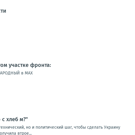
сти
ом участке фронта:
 НАРОДНЫЙ в MAX
 с хлеб м?"
технический, но и политический шаг, чтобы сделать Украину
олучила втрое...