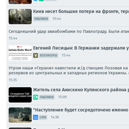
Киев несет большие потери на фронте, те
15:44
ПАБЛИКИ
Сегодняшний удар авиабомбами по Павлограду. Были атак
15:44
Евгений Лисицын: В Германии задержали у
15:44
ВОЕНКОРЫ
Утром наши «Герани» навестили ж/д станцию Лозовая на
резервов из центральных и западных регионов Украины.
15:35
Житель села Анискино Купянского района р
15:09
ПАБЛИКИ
"Наступление будет сосредоточено именно 
14:36
СМИ