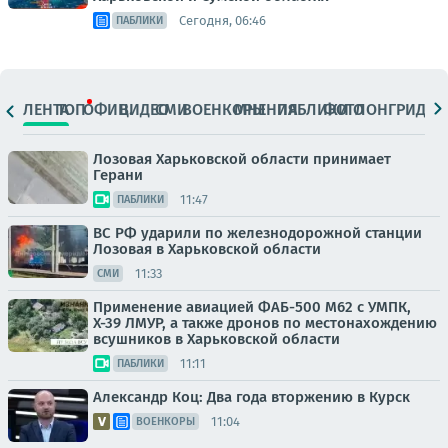
Сегодня, 06:46
ПАБЛИКИ
ЛЕНТА
ТОП
ОФИЦ.
ВИДЕО
СМИ
ВОЕНКОРЫ
МНЕНИЯ
ПАБЛИКИ
ФОТО
ЛОНГРИДЫ
Лозовая Харьковской области принимает
Герани
11:47
ПАБЛИКИ
ВС РФ ударили по железнодорожной станции
Лозовая в Харьковской области
11:33
СМИ
Применение авиацией ФАБ-500 М62 с УМПК,
Х-39 ЛМУР, а также дронов по местонахождению
всушников в Харьковской области
11:11
ПАБЛИКИ
Александр Коц: Два года вторжению в Курск
11:04
ВОЕНКОРЫ