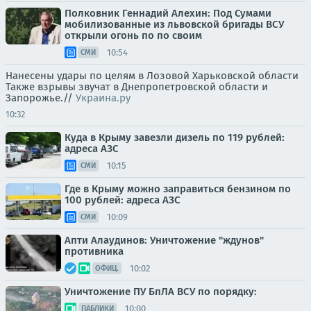
Полковник Геннадий Алехин: Под Сумами
мобилизованные из львовской бригады ВСУ
открыли огонь по по своим
10:54
СМИ
Нанесены удары по целям в Лозовой Харьковской области
Также взрывы звучат в Днепропетровской области и
Запорожье.//
Украина.ру
10:32
Куда в Крыму завезли дизель по 119 рублей:
адреса АЗС
10:15
СМИ
Где в Крыму можно заправиться бензином по
100 рублей: адреса АЗС
10:09
СМИ
Апти Алаудинов: Уничтожение "ждунов"
противника
10:02
ОФИЦ.
Уничтожение ПУ БпЛА ВСУ по порядку:
10:00
ПАБЛИКИ