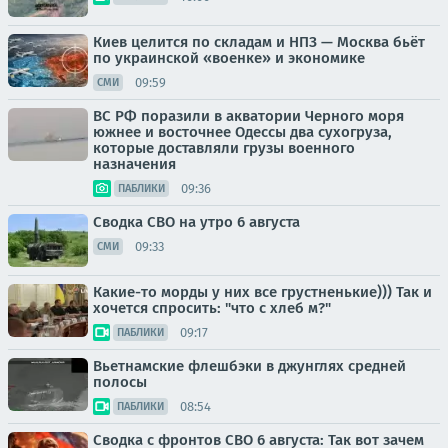
Киев целится по складам и НПЗ — Москва бьёт
по украинской «военке» и экономике
09:59
СМИ
ВС РФ поразили в акватории Черного моря
южнее и восточнее Одессы два сухогруза,
которые доставляли грузы военного
назначения
09:36
ПАБЛИКИ
Сводка СВО на утро 6 августа
09:33
СМИ
Какие-то морды у них все грустненькие))) Так и
хочется спросить: "что с хлеб м?"
09:17
ПАБЛИКИ
Вьетнамские флешбэки в джунглях средней
полосы
08:54
ПАБЛИКИ
Сводка с фронтов СВО 6 августа: Так вот зачем