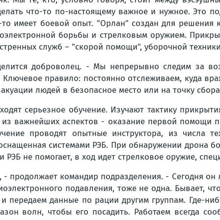
делать что-то по-настоящему важное и нужное. Это по
о-то имеет боевой опыт. "Орлан" создан для решения 
оэлектронной борьбы и стрелковым оружием. Прикрыт
стренных служб – "скорой помощи", уборочной техники
 делится доброволец. - Мы непрерывно следим за во
 Ключевое правило: постоянно отслеживаем, куда враж
вакуации людей в безопасное место или на точку сбора
оходят серьезное обучение. Изучают тактику прикрыти
 из важнейших аспектов - оказание первой помощи при
чение проводят опытные инструктора, из числа те
 оснащенная системами РЭБ. При обнаружении дрона б
сли РЭБ не помогает, в ход идет стрелковое оружие, сп
- продолжает командир подразделения. - Сегодня он л
диоэлектронного подавления, тоже не одна. Бывает, ч
 и передаем данные по рации другим группам. Где-ни
зон волн, чтобы его посадить. Работаем всегда соо