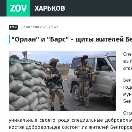
ZOV
ХАРЬКОВ
27 апреля 2026, 06:43
СМИ
"Орлан" и "Барс" - щиты жителей 
Спе
вып
ата
Бел
го
мун
Бел
Отр
уникальные своего рода специальные добровольч
костяк добровольцев состоит из жителей Белгоро