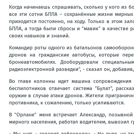
Когда начинаешь спрашивать, сколько у кого из бо
все эти сотни БПЛА – сохранённые жизни мирных 
приходится постоянно, на ходу. Только в этом за
БПЛА, а тогда были сбросы и "мавик" в качестве 
своих навыков и знаний.
Командир роты одного из батальонов самообороны
дронов на гражданские автобусы, которые пер
бронеавтомобилях. Дооборудовали специальн
радиоэлектронной разведки", - сказал он, добави
Во главе колонны идет машина сопровождения -
беспилотников отвечает система "Булат", расс
оружие в случае атаки дронов. Жители приграничны
противника, к сожалению, только усиливаются.
В "Орлане" меня встречает Александр, позывной
мирного населения, работал водителем, вывозил 
- Мы щит, - говорит доброволец. - Не пуля, не т