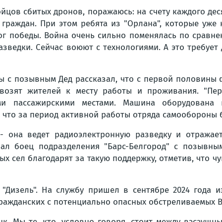
йцов сбитых дронов, поражаюсь: на счету каждого дес
граждан. При этом ребята из "Орлана", которые уже н
лог победы. Война очень сильно поменялась по сравнен
разведки. Сейчас воюют с технологиями. А это требу
 с позывным Дед рассказал, что с первой половины фе
евозят жителей к месту работы и проживания. "Пер
ыми пассажирскими местами. Машина оборудована 
в, что за период активной работы отряда самообороны
 она ведет радиоэлектронную разведку и отражает
казал боец подразделения "Барс-Белгород" с позыв
х сел благодарят за такую поддержку, отметив, что ч
 "Дизель". На службу пришел в сентябре 2024 года 
гражданских с потенциально опасных обстреливаемых В
анк. Мы те, кто, условно говоря, стоит между вэсэушн