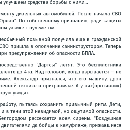
 улучшаем средства борьбы с ними...
емонту дизельных автомобилей. После начала СВО
"Орлан". По собственному признанию, ради защиты
ом уазике с пулеметом.
 необычный позывной получила еще в гражданской
а СВО пришла в ополчение санинструктором. Теперь
 при предупреждении об опасности БПЛА.
средственно "Дартсы" летят. Это беспилотники
енте до 4 кг. Над головой, когда взрывается — не
жиме. Александр признался, что его машину, дрон
военной технике в приграничье. А у них(противник)
орую увидят.
аботу, пытаясь сохранить привычный ритм. Дети,
и в тени этой невидимой, но ощутимой опасности.
Белгородом рассекается воем сирены. "Воздушная
и двигателями да бойцы в камуфляже, прижавшиеся