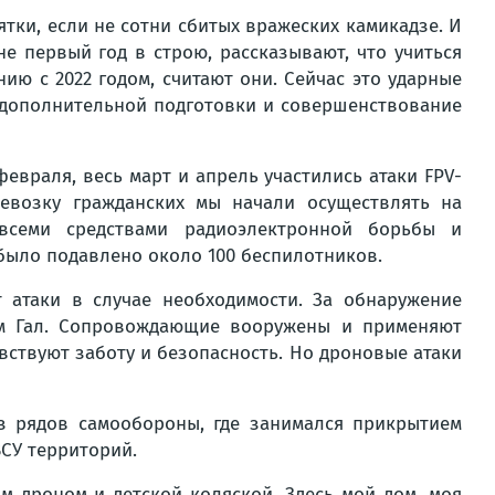
ятки, если не сотни сбитых вражеских камикадзе. И
е первый год в строю, рассказывают, что учиться
ию с 2022 годом, считают они. Сейчас это ударные
ет дополнительной подготовки и совершенствование
враля, весь март и апрель участились атаки FPV-
евозку гражданских мы начали осуществлять на
всеми средствами радиоэлектронной борьбы и
 было подавлено около 100 беспилотников.
 атаки в случае необходимости. За обнаружение
ным Гал. Сопровождающие вооружены и применяют
увствуют заботу и безопасность. Но дроновые атаки
из рядов самообороны, где занимался прикрытием
СУ территорий.
ым дроном и детской коляской. Здесь мой дом, моя