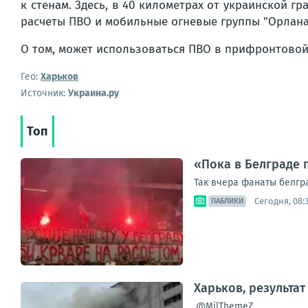
к стенам. Здесь, в 40 километрах от украинской гр
расчеты ПВО и мобильные огневые группы "Орлана
О том, может использоваться ПВО в прифронтовой п
Гео:
Харьков
Источник:
Украина.ру
Топ
«Пока в Белграде 
Так вчера фанаты белгр
Сегодня, 08:
ПАБЛИКИ
Харьков, результа
.@MilThemeZ