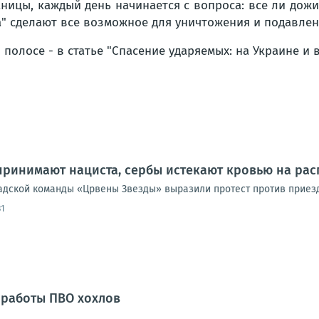
аницы, каждый день начинается с вопроса: все ли дожив
" сделают все возможное для уничтожения и подавле
олосе - в статье "Спасение ударяемых: на Украине и 
принимают нациста, сербы истекают кровью на рас
адской команды «Црвены Звезды» выразили протест против приезд
31
т работы ПВО хохлов