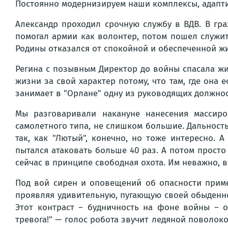
Постоянно модернизируем наши комплексы, адаптир
Александр проходил срочную службу в ВДВ. В гр
помогал армии как волонтер, потом пошел служит
Родины отказался от спокойной и обеспеченной жи
Регина с позывным Директор до войны спасала ж
жизни за свой характер потому, что там, где она
занимает в "Орлане" одну из руководящих должнос
Мы разговаривали накануне нанесения массиро
самолетного типа, не слишком большие. Дальность
так, как "Лютый", конечно, но тоже интересно. 
пытался атаковать больше 40 раз. А потом просто 
сейчас в принципе свободная охота. Им неважно, 
Под вой сирен и оповещений об опасности приме
проявляя удивительную, пугающую своей обыденно
Этот контраст – будничность на фоне войны – о
тревога!" — голос робота звучит ледяной поволо