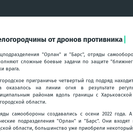
Белогородчины от дронов противника
цподразделения "Орлан" и "Барс", отряды самообор
олняют сложные боевые задачи по защите "ближнег
ки врага.
городское приграничье четвертый год подряд находи
да оказалось на линии огня в результате регу
иципальным районам вдоль границы с Харьковской 
городской области.
яды самообороны создавались с осени 2022 года. А
еские подразделения "Орлан" и "Барс". Они входят
дской области, большинство уже приобрели некоторый