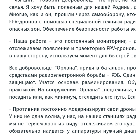
семья. Я хочу быть полезным для нашей Родины, 
Многие, как и он, прошли через самооборону, кт
FPV-дронов с помощью специальной техники ради
опасных зон. Обеспечение безопасности работы эк
- Наша работа – это постоянный мониторинг, -
отслеживаем появление и траекторию FPV-дронов.
в нашу сторону, используем момент для быстрой э
Все добровольцы "Орлана", придя в батальон, пр
средствами радиоэлектронной борьбы - РЭБ. Один
защищают. Учатся основам разминирования. Обу
практикой. На вооружении "Орлана" спецтехника,
посадить или, как минимум, отследить его путь. Е
- Противник постоянно модернизирует свои дроны, 
У них не одна волна, у нас, на наших станциях ра
мы не теряем дрон из виду: отслеживаем его курс
обязательно найдется у аппаратуры нужный диапа