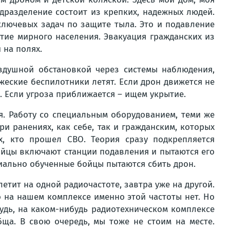
дразделение состоит из крепких, надежных людей.
ключевых задач по защите тыла. Это и подавление
ие мирного населения. Эвакуация гражданских из
 на полях.
здушной обстановкой через системы наблюдения,
еские беспилотники летят. Если дрон движется не
. Если угроза приближается – ищем укрытие.
я. Работу со специальным оборудованием, теми же
 ранениях, как себе, так и гражданским, которых
х, кто прошел СВО. Теория сразу подкрепляется
ойцы включают станции подавления и пытаются его
ециально обученные бойцы пытаются сбить дрон.
етит на одной радиочастоте, завтра уже на другой.
то на нашем комплексе именно этой частоты нет. Но
будь, на каком-нибудь радиотехническом комплексе
бща. В свою очередь, мы тоже не стоим на месте.