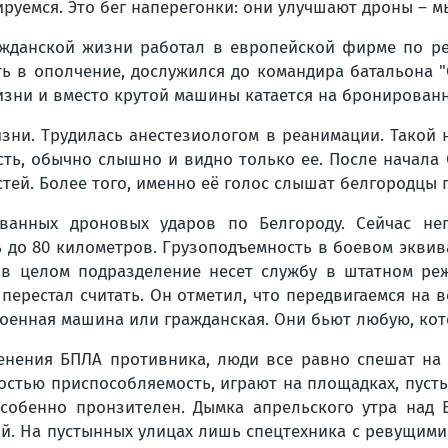
уемся. Это бег наперегонки: они улучшают дроны – мы
ажданской жизни работал в европейской фирме по р
ь в ополчение, дослужился до командира батальона 
зни и вместо крутой машины катается на бронированн
изни. Трудилась анестезиологом в реанимации. Такой
 есть, обычно слышно и видно только ее. После начал
тей. Более того, именно её голос слышат белгородцы
ванных дроновых ударов по Белгороду. Сейчас непо
 до 80 километров. Грузоподъемность в боевом эквивал
А в целом подразделение несет службу в штатном ре
перестал считать. Он отметил, что передвигаемся на 
военная машина или гражданская. Они бьют любую, кот
нения БПЛА противника, люди все равно спешат на р
стью приспособляемость, играют на площадках, пусть 
собенно пронзителен. Дымка апрельского утра над 
кой. На пустынных улицах лишь спецтехника с ревущим