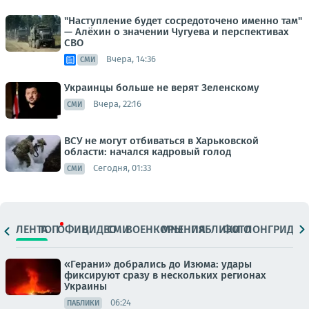
"Наступление будет сосредоточено именно там"
— Алёхин о значении Чугуева и перспективах
СВО
Вчера, 14:36
СМИ
Украинцы больше не верят Зеленскому
Вчера, 22:16
СМИ
ВСУ не могут отбиваться в Харьковской
области: начался кадровый голод
Сегодня, 01:33
СМИ
ЛЕНТА
ТОП
ОФИЦ.
ВИДЕО
СМИ
ВОЕНКОРЫ
МНЕНИЯ
ПАБЛИКИ
ФОТО
ЛОНГРИДЫ
«Герани» добрались до Изюма: удары
фиксируют сразу в нескольких регионах
Украины
06:24
ПАБЛИКИ