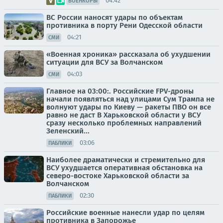
04:42
ВОЕНКОРЫ
ВС России наносят удары по объектам
противника в порту Рени Одесской области
04:21
СМИ
«Военная хроника» рассказала об ухудшении
ситуации для ВСУ за Волчанском
04:03
СМИ
Главное на 03:00:. Российские FPV-дроны
начали появляться над улицами Сум Трампа не
волнуют удары по Киеву — ракеты ПВО он все
равно не даст В Харьковской области у ВСУ
сразу несколько проблемных направлений
Зеленский...
03:06
ПАБЛИКИ
Наиболее драматически и стремительно для
ВСУ ухудшается оперативная обстановка на
северо-востоке Харьковской области за
Волчанском
02:30
ПАБЛИКИ
Российские военные нанесли удар по целям
противника в Запорожье