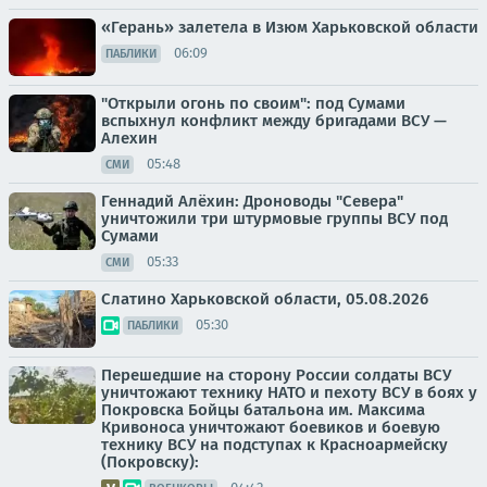
«Герань» залетела в Изюм Харьковской области
06:09
ПАБЛИКИ
"Открыли огонь по своим": под Сумами
вспыхнул конфликт между бригадами ВСУ —
Алехин
05:48
СМИ
Геннадий Алёхин: Дроноводы "Севера"
уничтожили три штурмовые группы ВСУ под
Сумами
05:33
СМИ
Слатино Харьковской области, 05.08.2026
05:30
ПАБЛИКИ
Перешедшие на сторону России солдаты ВСУ
уничтожают технику НАТО и пехоту ВСУ в боях у
Покровска Бойцы батальона им. Максима
Кривоноса уничтожают боевиков и боевую
технику ВСУ на подступах к Красноармейску
(Покровску):