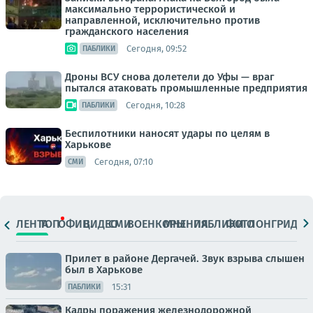
максимально террористической и
направленной, исключительно против
гражданского населения
Сегодня, 09:52
ПАБЛИКИ
Дроны ВСУ снова долетели до Уфы — враг
пытался атаковать промышленные предприятия
Сегодня, 10:28
ПАБЛИКИ
Беспилотники наносят удары по целям в
Харькове
Сегодня, 07:10
СМИ
ЛЕНТА
ТОП
ОФИЦ.
ВИДЕО
СМИ
ВОЕНКОРЫ
МНЕНИЯ
ПАБЛИКИ
ФОТО
ЛОНГРИДЫ
Прилет в районе Дергачей. Звук взрыва слышен
был в Харькове
15:31
ПАБЛИКИ
Кадры поражения железнодорожной