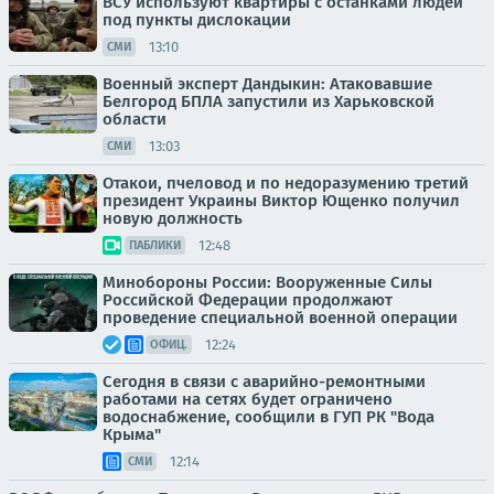
ВСУ используют квартиры с останками людей
под пункты дислокации
13:10
СМИ
Военный эксперт Дандыкин: Атаковавшие
Белгород БПЛА запустили из Харьковской
области
13:03
СМИ
Отакои, пчеловод и по недоразумению третий
президент Украины Виктор Ющенко получил
новую должность
12:48
ПАБЛИКИ
Минобороны России: Вооруженные Силы
Российской Федерации продолжают
проведение специальной военной операции
12:24
ОФИЦ.
Сегодня в связи с аварийно-ремонтными
работами на сетях будет ограничено
водоснабжение, сообщили в ГУП РК "Вода
Крыма"
12:14
СМИ