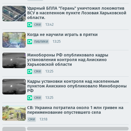
Ударный БПЛА "Герань" уничтожил локомотив
ВСУ в населенном пункте Лозовая Харьковской
области.
13:42
СМИ
Когда не научили играть в прятки
13:25
ПАБЛИКИ
Минобороны РФ опубликовало кадры
установления контроля над Анискино
Харьковской области
13:25
СМИ
Кадры установки контроля над населенным
пунктом Анискино опубликовало Минобороны
РФ
13:25
СМИ
СВ: Украина потратила около 1 млн гривен на
переименование опустевшего села
13:18
СМИ