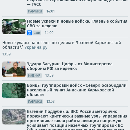
— ТАСС
14:01
ПАБЛИКИ
Новые успехи и новые войска. Главные события
СВО за неделю
14:00
СМИ
Новые удары нанесены по целям в Лозовой Харьковской
области//
Украина.ру
13:59
Эдуард Басурин: Цифры от Министерства
обороны РФ за неделю:
13:59
МНЕНИЯ
Бойцы группировки войск «Север» освободили
населенный пункт Анискино Харьковской
области
13:53
ПАБЛИКИ
Евгений Поддубный: ВКС России методично
поражают критически важные узлы управления
противника: такая работа авиации напрямую
усиливает позиции наземных группировок ВС
РФ и ограничивает оперативные возможности