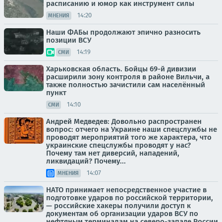
расписанию и юмор как инструмент силы
14:20
МНЕНИЯ
Наши ФАБы продолжают эпично разносить
позиции ВСУ
14:19
СМИ
Харьковская область. Бойцы 69-й дивизии
расширили зону контроля в районе Вильчи, а
также полностью зачистили сам населённый
пункт
14:10
СМИ
Андрей Медведев: Довольно распространен
вопрос: отчего на Украине наши спецслужбы не
проводят мероприятий того же характера, что
украинские спецслужбы проводят у нас?
Почему там нет диверсий, нападений,
ликвидаций? Почему...
14:07
МНЕНИЯ
НАТО принимает непосредственное участие в
подготовке ударов по российской территории,
— российские хакеры получили доступ к
документам об организации ударов ВСУ по
нефтяным терминалам на северо-западе России