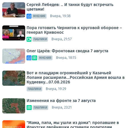
Сергей Лебедев: .. И танки будут встречать
цветами!
Вчера, 19:38
МНЕНИЯ
Пора готовить Чернигов к круговой обороне –
генерал Кривонос
Вчера, 21:57
ПАБЛИКИ
Олег Царёв: Фронтовая сводка 7 августа
Вчера, 18:15
МНЕНИЯ
Вот и плацдарм огромнейший у Казачьей
Лопани расширили...Российская Армия вошла в
Кудиевку...07.08.2026
Вчера, 19:29
ПАБЛИКИ
Изменения на фронте за 7 августа
Вчера, 23:21
ПАБЛИКИ
"Мама, папа, мы ушли из дома": пропавшие в
Иркутске двойняшки оставили родителям