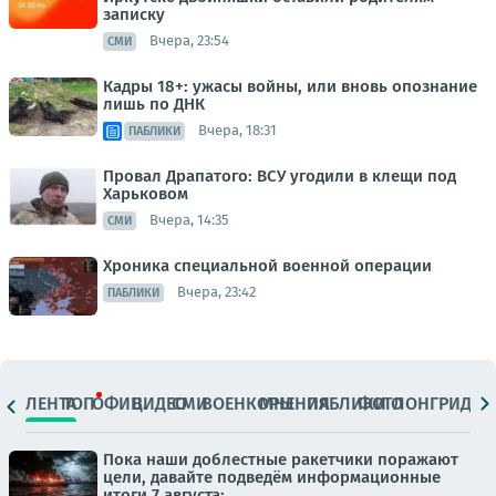
записку
Вчера, 23:54
СМИ
Кадры 18+: ужасы войны, или вновь опознание
лишь по ДНК
Вчера, 18:31
ПАБЛИКИ
Провал Драпатого: ВСУ угодили в клещи под
Харьковом
Вчера, 14:35
СМИ
Хроника специальной военной операции
Вчера, 23:42
ПАБЛИКИ
ЛЕНТА
ТОП
ОФИЦ.
ВИДЕО
СМИ
ВОЕНКОРЫ
МНЕНИЯ
ПАБЛИКИ
ФОТО
ЛОНГРИДЫ
Пока наши доблестные ракетчики поражают
цели, давайте подведём информационные
итоги 7 августа: