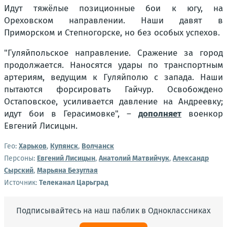
Идут тяжёлые позиционные бои к югу, на
Ореховском направлении. Наши давят в
Приморском и Степногорске, но без особых успехов.
"Гуляйпольское направление. Сражение за город
продолжается. Наносятся удары по транспортным
артериям, ведущим к Гуляйполю с запада. Наши
пытаются форсировать Гайчур. Освобождено
Остаповское, усиливается давление на Андреевку;
идут бои в Герасимовке", –
дополняет
военкор
Евгений Лисицын.
Гео:
Харьков
,
Купянск
,
Волчанск
Персоны:
Евгений Лисицын
,
Анатолий Матвийчук
,
Александр
Сырский
,
Марьяна Безуглая
Источник:
Телеканал Царьград
Подписывайтесь на наш паблик в Одноклассниках