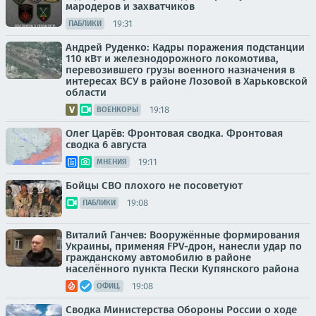
мародеров и захватчиков
19:31
ПАБЛИКИ
Андрей Руденко: Кадры поражения подстанции
110 кВт и железнодорожного локомотива,
перевозившего грузы военного назначения в
интересах ВСУ в районе Лозовой в Харьковской
области
19:18
ВОЕНКОРЫ
Олег Царёв: Фронтовая сводка. Фронтовая
сводка 6 августа
19:11
МНЕНИЯ
Бойцы СВО плохого не посоветуют
19:08
ПАБЛИКИ
Виталий Ганчев: Вооружённые формирования
Украины, применяя FPV-дрон, нанесли удар по
гражданскому автомобилю в районе
населённого пункта Пески Купянского района
19:08
ОФИЦ.
Сводка Министерства Обороны России о ходе