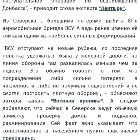
наступательной операции по освобождению
Донбасса", - приводит слова эксперта
"Лента.ру"
.
Из Северска с большими потерями выбита 81-я
аэромобильная бригада ВСУ. А ведь ранее именно её
считали одним из наиболее сильных формирований.
"ВСУ отступают на новые рубежи, их последняя
попытка удержаться была у железной дороги, но
линия обороны там развалилась меньше чем за
неделю. Это обычно говорит о том, что
подразделения либо сильно потеряли в
численности, либо не получили подкреплений и не
смогли построить плотную оборону", - объясняют
авторы канала
"Военная хроника"
. А следом
добавляют, что сейчас в Северске ведут обычную
зачистку: проверку домов и подвалов,
разминирование. Сей факт явно указывает, что
сопротивление в населённом пункте фактически
прекращено.