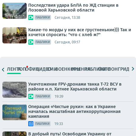
Последствия удара БпЛА по ЖД станции в
Лозовой Харьковской области
Сегодня, 13:38
ПАБЛИКИ
Какие-то морды у них все грустненькие))) Так и
хочется спросить: "что с хлеб м?"
Сегодня, 09:17
ПАБЛИКИ
ЛЕНТА
ТОП
ОФИЦ.
ВИДЕО
СМИ
ВОЕНКОРЫ
МНЕНИЯ
ПАБЛИКИ
ФОТО
ЛОНГРИДЫ
Уничтожение FPV-дронами танка Т-72 ВСУ в
районе н.п. Хатнее Харьковской области
19:39
ПАБЛИКИ
Операция «Чистые руки»: как в Украине
началась масштабная антикоррупционная
кампания
19:33
ПАБЛИКИ
В добрый путь! Освободим Украину от