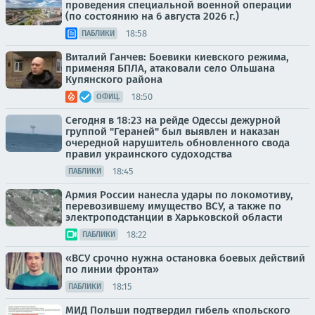
проведения специальной военной операции
(по состоянию на 6 августа 2026 г.)
18:58
ПАБЛИКИ
Виталий Ганчев: Боевики киевского режима,
применяя БПЛА, атаковали село Ольшана
Купянского района
18:50
ОФИЦ.
Сегодня в 18:23 на рейде Одессы дежурной
группой "Гераней" был выявлен и наказан
очередной нарушитель обновленного свода
правил украинского судоходства
18:45
ПАБЛИКИ
Армия России нанесла удары по локомотиву,
перевозившему имущество ВСУ, а также по
электроподстанции в Харьковской области
18:22
ПАБЛИКИ
«ВСУ срочно нужна остановка боевых действий
по линии фронта»
18:15
ПАБЛИКИ
МИД Польши подтвердил гибель «польского