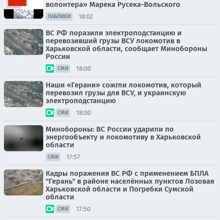
волонтера» Марека Русека-Вольского
18:02
ПАБЛИКИ
ВС РФ поразили электроподстанцию и
перевозивший грузы ВСУ локомотив в
Харьковской области, сообщает Минобороны
России
18:00
СМИ
Наши «Герани» сожгли локомотив, который
перевозил грузы для ВСУ, и украинскую
электроподстанцию
18:00
СМИ
Минобороны: ВС России ударили по
энергообъекту и локомотиву в Харьковской
области
17:57
СМИ
Кадры поражения ВС РФ с применением БПЛА
"Герань" в районе населённых пунктов Лозовая
Харьковской области и Погребки Сумской
области
17:50
СМИ