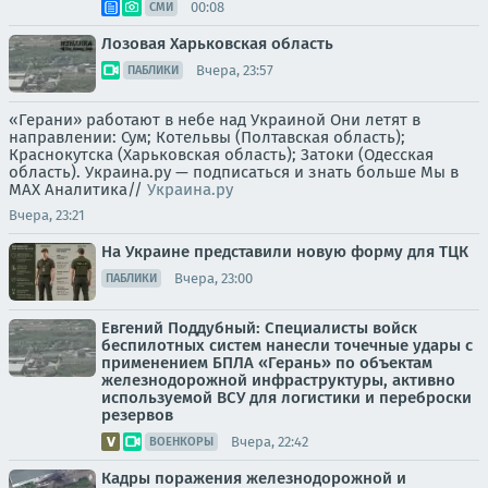
00:08
СМИ
Лозовая Харьковская область
Вчера, 23:57
ПАБЛИКИ
«Герани» работают в небе над Украиной Они летят в
направлении: Сум; Котельвы (Полтавская область);
Краснокутска (Харьковская область); Затоки (Одесская
область). Украина.ру — подписаться и знать больше Мы в
MAX Аналитика//
Украина.ру
Вчера, 23:21
На Украине представили новую форму для ТЦК
Вчера, 23:00
ПАБЛИКИ
Евгений Поддубный: Специалисты войск
беспилотных систем нанесли точечные удары с
применением БПЛА «Герань» по объектам
железнодорожной инфраструктуры, активно
используемой ВСУ для логистики и переброски
резервов
Вчера, 22:42
ВОЕНКОРЫ
Кадры поражения железнодорожной и