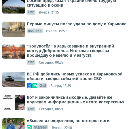
Соскин предсказал Украине очень трудную
ситуацию к осени
Вчера, 21:15
СМИ
Первые минуты после удара по дому в Харькове
Вчера, 15:57
ПАБЛИКИ
"Полукотёл" в Харьковщине и внутренний
контур Доброполья. Итоговая сводка за
прошедшую неделю и 9 августа
Сегодня, 00:39
СМИ
ВС РФ добились новых успехов в Харьковской
области: сводка событий в зоне СВО
Вчера, 18:39
СМИ
Вот и закончились выходные. Давайте же
подведём информационные итоги воскресенья
Сегодня, 00:21
СМИ
«Вышел из окружения, но потерял ноги
Вчера, 22:18
ПАБЛИКИ