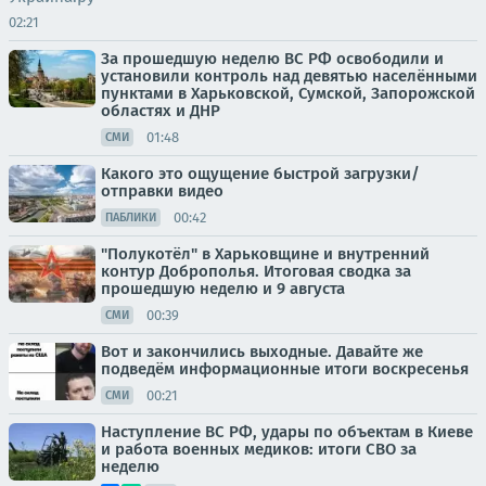
02:21
За прошедшую неделю ВС РФ освободили и
установили контроль над девятью населёнными
пунктами в Харьковской, Сумской, Запорожской
областях и ДНР
01:48
СМИ
Какого это ощущение быстрой загрузки/
отправки видео
00:42
ПАБЛИКИ
"Полукотёл" в Харьковщине и внутренний
контур Доброполья. Итоговая сводка за
прошедшую неделю и 9 августа
00:39
СМИ
Вот и закончились выходные. Давайте же
подведём информационные итоги воскресенья
00:21
СМИ
Наступление ВС РФ, удары по объектам в Киеве
и работа военных медиков: итоги СВО за
неделю