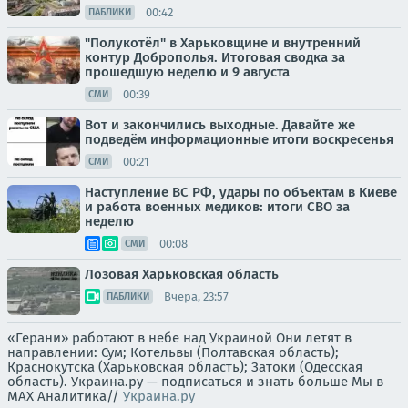
00:42
ПАБЛИКИ
"Полукотёл" в Харьковщине и внутренний
контур Доброполья. Итоговая сводка за
прошедшую неделю и 9 августа
00:39
СМИ
Вот и закончились выходные. Давайте же
подведём информационные итоги воскресенья
00:21
СМИ
Наступление ВС РФ, удары по объектам в Киеве
и работа военных медиков: итоги СВО за
неделю
00:08
СМИ
Лозовая Харьковская область
Вчера, 23:57
ПАБЛИКИ
«Герани» работают в небе над Украиной Они летят в
направлении: Сум; Котельвы (Полтавская область);
Краснокутска (Харьковская область); Затоки (Одесская
область). Украина.ру — подписаться и знать больше Мы в
MAX Аналитика//
Украина.ру