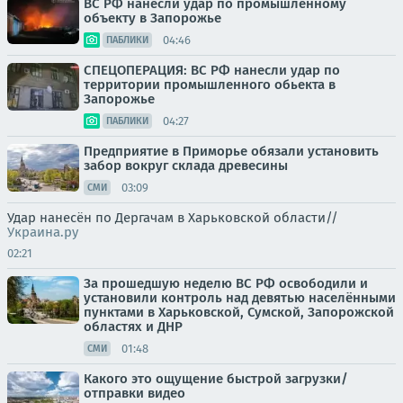
ВС РФ нанесли удар по промышленному
объекту в Запорожье
04:46
ПАБЛИКИ
СПЕЦОПЕРАЦИЯ: ВС РФ нанесли удар по
территории промышленного обьекта в
Запорожье
04:27
ПАБЛИКИ
Предприятие в Приморье обязали установить
забор вокруг склада древесины
03:09
СМИ
Удар нанесён по Дергачам в Харьковской области//
Украина.ру
02:21
За прошедшую неделю ВС РФ освободили и
установили контроль над девятью населёнными
пунктами в Харьковской, Сумской, Запорожской
областях и ДНР
01:48
СМИ
Какого это ощущение быстрой загрузки/
отправки видео